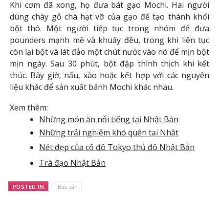
Khi cơm đã xong, họ đưa bát gạo Mochi. Hai người
dùng chày gỗ chà hạt vỡ của gạo để tạo thành khối
bột thô. Một người tiếp tục trong nhóm để đưa
pounders mạnh mẽ và khuấy đều, trong khi liên tục
còn lại bột và lát đảo một chút nước vào nó để mịn bột
mịn ngày. Sau 30 phút, bột đập thình thịch khi kết
thúc. Bây giờ, nấu, xào hoặc kết hợp với các nguyên
liệu khác để sản xuất bánh Mochi khác nhau.
Xem thêm:
Những món ăn nổi tiếng tại Nhật Bản
Những trải nghiệm khó quên tại Nhật
Nét đẹp của cố đô Tokyo thủ đô Nhật Bản
Trà đạo Nhật Bản
POSTED IN
Đặc sản