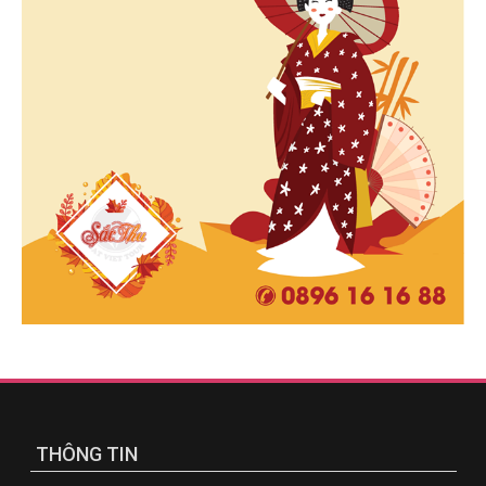
THÔNG TIN