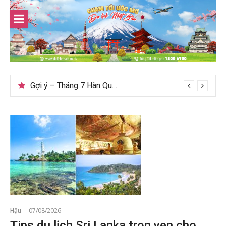
Skip
to
content
Tips du lịch Sri Lanka trọn vẹn cho người mới
Gợi ý – Tháng 7 Hàn Quốc nên đi đâu, mặc gì đẹp?
Hậu
07/08/2026
Tips du lịch Sri Lanka trọn vẹn cho