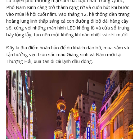
Là tuyến phố thương mại sầm uất bậc nhất Trung Quốc,
Phố Nam Kinh càng trở thành rạng rỡ và cuốn hút khi bước
vào mùa lễ hội cuối năm. Vào tháng 12, hệ thống đèn trang
hoàng lung linh thắp sáng cả con đường đi bộ dài hàng cây
số, cùng với những màn hình LED khổng lồ và cửa sổ trưng
bày lộng lẫy, tạo nên một không khí náo nhiệt và rét mướt.
Đây là địa điểm hoàn hảo để du khách dạo bộ, mua sắm và
tận hưởng vẹn tròn sắc màu Giáng sinh và Năm mới tại
Thượng Hải, xua tan đi cái lạnh đầu đông.