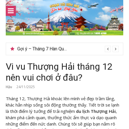
Skip
to
content
Gợi ý – Tháng 7 Hàn Quốc nên đi đâu, mặc gì đẹp?
Vi vu Thượng Hải tháng 12
nên vui chơi ở đâu?
Hậu
24/11/2025
Tháng 12, Thượng Hải khoác lên mình vẻ đẹp trầm lắng,
khác hẳn nhịp sống sôi động thường thấy. Tiết trời se lạnh
là thời điểm lý tưởng để trải nghiệm
du lịch Thượng Hải
,
khám phá cảnh quan, thưởng thức ẩm thực và dạo quanh
những điểm đến nức danh. Chúng tôi
sẽ giúp bạn nắm rõ