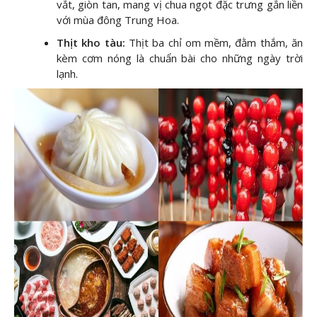
vắt, giòn tan, mang vị chua ngọt đặc trưng gắn liền
với mùa đông Trung Hoa.
Thịt kho tàu:
Thịt ba chỉ om mềm, đằm thắm, ăn
kèm cơm nóng là chuẩn bài cho những ngày trời
lạnh.