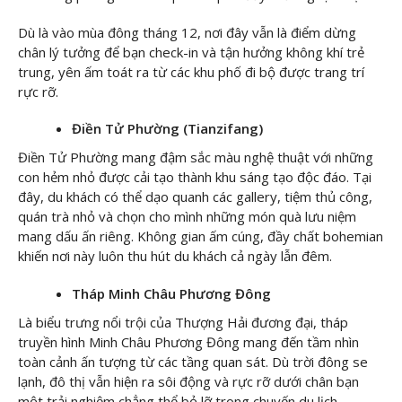
Dù là vào mùa đông tháng 12, nơi đây vẫn là điểm dừng
chân lý tưởng để bạn check-in và tận hưởng không khí trẻ
trung, yên ấm toát ra từ các khu phố đi bộ được trang trí
rực rỡ.
Điền Tử Phường (Tianzifang)
Điền Tử Phường mang đậm sắc màu nghệ thuật với những
con hẻm nhỏ được cải tạo thành khu sáng tạo độc đáo. Tại
đây, du khách có thể dạo quanh các gallery, tiệm thủ công,
quán trà nhỏ và chọn cho mình những món quà lưu niệm
mang dấu ấn riêng. Không gian ấm cúng, đầy chất bohemian
khiến nơi này luôn thu hút du khách cả ngày lẫn đêm.
Tháp Minh Châu Phương Đông
Là biểu trưng nổi trội của Thượng Hải đương đại, tháp
truyền hình Minh Châu Phương Đông mang đến tầm nhìn
toàn cảnh ấn tượng từ các tầng quan sát. Dù trời đông se
lạnh, đô thị vẫn hiện ra sôi động và rực rỡ dưới chân bạn
một trải nghiệm chẳng thể bỏ lỡ trong chuyến du lịch