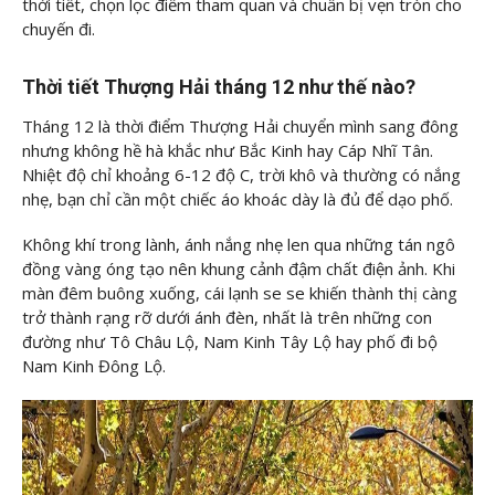
thời tiết, chọn lọc điểm tham quan và chuẩn bị vẹn tròn cho
chuyến đi.
Thời tiết Thượng Hải tháng 12 như thế nào?
Tháng 12 là thời điểm Thượng Hải chuyển mình sang đông
nhưng không hề hà khắc như Bắc Kinh hay Cáp Nhĩ Tân.
Nhiệt độ chỉ khoảng 6-12 độ C, trời khô và thường có nắng
nhẹ, bạn chỉ cần một chiếc áo khoác dày là đủ để dạo phố.
Không khí trong lành, ánh nắng nhẹ len qua những tán ngô
đồng vàng óng tạo nên khung cảnh đậm chất điện ảnh. Khi
màn đêm buông xuống, cái lạnh se se khiến thành thị càng
trở thành rạng rỡ dưới ánh đèn, nhất là trên những con
đường như Tô Châu Lộ, Nam Kinh Tây Lộ hay phố đi bộ
Nam Kinh Đông Lộ.