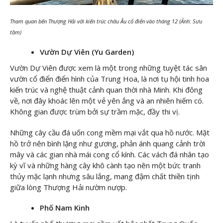
Tham quan bến Thượng Hải với kiến trúc châu Âu cổ điển vào tháng 12 (Ảnh: Sưu
tầm)
Vườn Dự Viên (Yu Garden)
Vườn Dự Viên được xem là một trong những tuyệt tác sân
vườn cổ điển điển hình của Trung Hoa, là nơi tụ hội tinh hoa
kiến trúc và nghệ thuật cảnh quan thời nhà Minh. Khi đông
về, nơi đây khoác lên một vẻ yên ắng và an nhiên hiếm có.
Không gian được trùm bởi sự trầm mặc, đầy thi vị.
Những cây cầu đá uốn cong mềm mại vắt qua hồ nước. Mặt
hồ trở nên bình lặng như gương, phản ánh quang cảnh trời
mây và các gian nhà mái cong cổ kính. Các vách đá nhân tạo
kỳ vĩ và những hàng cây khô cành tạo nên một bức tranh
thủy mặc lạnh nhưng sâu lắng, mang đậm chất thiền tịnh
giữa lòng Thượng Hải nườm nượp.
Phố Nam Kinh