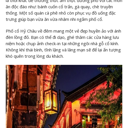
là thời khắc để thưởng thức ẩm thực đường phố với các món
ăn độc đáo như: bánh cuốn cổ trấn, gà quay, chè truyền
thống. Một số quán cà phê nhỏ còn phục vụ đồ uống đặc
trưng giúp bạn vừa ăn vừa nhâm nhi ngắm phố cổ.
Phố cổ Hỷ Châu về đêm mang một vẻ đẹp huyền ảo với ánh
đèn lồng đỏ. Bạn có thể đi dạo, ghé thăm các cửa hàng lưu
niệm hoặc chụp ảnh check-in tại những ngôi nhà gỗ cổ kính.
Không khí thái bình, tĩnh lặng và lãng mạn sẽ để lại ấn tượng
khó quên trong lòng du khách.