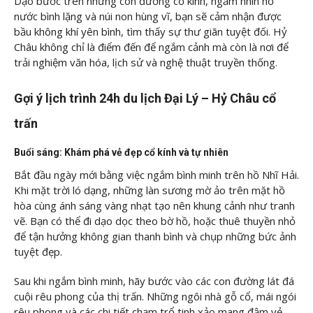
Dạo bước trên những con đường cổ kính, ngắm nhìn hồ
nước bình lặng và núi non hùng vĩ, bạn sẽ cảm nhận được
bầu không khí yên bình, tìm thấy sự thư giãn tuyệt đối. Hỷ
Châu không chỉ là điểm đến để ngắm cảnh mà còn là nơi để
trải nghiệm văn hóa, lịch sử và nghệ thuật truyền thống.
Gợi ý lịch trình 24h du lịch Đại Lý – Hỷ Châu cổ
trấn
Buổi sáng: Khám phá vẻ đẹp cổ kính và tự nhiên
Bắt đầu ngày mới bằng việc ngắm bình minh trên hồ Nhĩ Hải.
Khi mặt trời ló dạng, những làn sương mờ ảo trên mặt hồ
hòa cùng ánh sáng vàng nhạt tạo nên khung cảnh như tranh
vẽ. Bạn có thể đi dạo dọc theo bờ hồ, hoặc thuê thuyền nhỏ
để tận hưởng không gian thanh bình và chụp những bức ảnh
tuyệt đẹp.
Sau khi ngắm bình minh, hãy bước vào các con đường lát đá
cuội rêu phong của thị trấn. Những ngôi nhà gỗ cổ, mái ngói
rêu phong và các chi tiết chạm trổ tinh xảo mang đậm vẻ