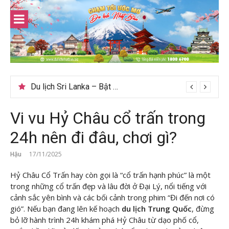
Skip
to
content
Du lịch Sri Lanka – Bật mí nên đi mùa nào đẹp
Vi vu Hỷ Châu cổ trấn trong
24h nên đi đâu, chơi gì?
Hậu
17/11/2025
Hỷ Châu Cổ Trấn hay còn gọi là “cổ trấn hạnh phúc” là một
trong những cổ trấn đẹp và lâu đời ở Đại Lý, nổi tiếng với
cảnh sắc yên bình và các bối cảnh trong phim “Đi đến nơi có
gió”. Nếu bạn đang lên kế hoạch
du lịch Trung Quốc
, đừng
bỏ lỡ hành trình 24h khám phá Hỷ Châu từ dạo phố cổ,