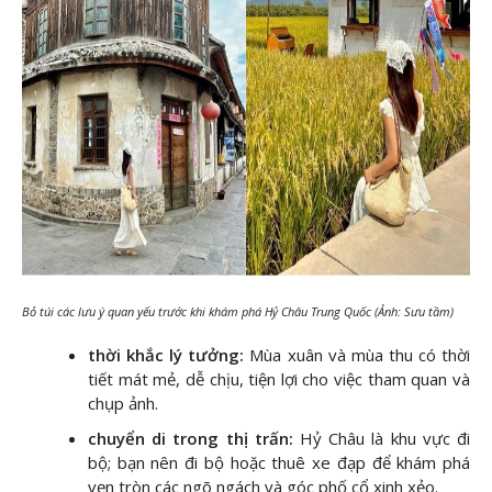
Bỏ túi các lưu ý quan yếu trước khi khám phá Hỷ Châu Trung Quốc (Ảnh: Sưu tầm)
thời khắc lý tưởng:
Mùa xuân và mùa thu có thời
tiết mát mẻ, dễ chịu, tiện lợi cho việc tham quan và
chụp ảnh.
chuyển di trong thị trấn:
Hỷ Châu là khu vực đi
bộ; bạn nên đi bộ hoặc thuê xe đạp để khám phá
vẹn tròn các ngõ ngách và góc phố cổ xinh xẻo.