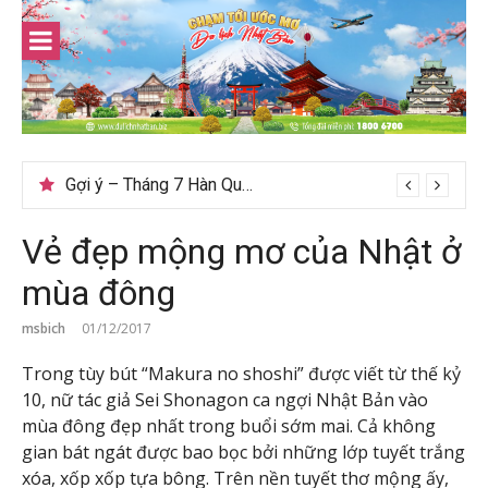
Skip
to
content
Gợi ý – Tháng 7 Hàn Quốc nên đi đâu, mặc gì đẹp?
Vẻ đẹp mộng mơ của Nhật ở
mùa đông
msbich
01/12/2017
Trong tùy bút “Makura no shoshi” được viết từ thế kỷ
10, nữ tác giả Sei Shonagon ca ngợi Nhật Bản vào
mùa đông đẹp nhất trong buổi sớm mai. Cả không
gian bát ngát được bao bọc bởi những lớp tuyết trắng
xóa, xốp xốp tựa bông. Trên nền tuyết thơ mộng ấy,