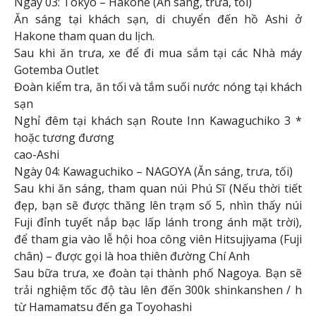
Ngày 03: Tokyo – Hakone (Ăn sáng, trưa, tối)
Ăn sáng tại khách sạn, di chuyển đến hồ Ashi ở
Hakone tham quan du lịch.
Sau khi ăn trưa, xe để đi mua sắm tại các Nhà máy
Gotemba Outlet
Đoàn kiểm tra, ăn tối và tắm suối nước nóng tại khách
sạn
Nghỉ đêm tại khách sạn Route Inn Kawaguchiko 3 *
hoặc tương đương
cao-Ashi
Ngày 04: Kawaguchiko – NAGOYA (Ăn sáng, trưa, tối)
Sau khi ăn sáng, tham quan núi Phú Sĩ (Nếu thời tiết
đẹp, bạn sẽ được thăng lên trạm số 5, nhìn thấy núi
Fuji đỉnh tuyết nắp bạc lấp lánh trong ánh mặt trời),
để tham gia vào lễ hội hoa công viên Hitsujiyama (Fuji
chân) – được gọi là hoa thiên đường Chí Anh
Sau bữa trưa, xe đoàn tại thành phố Nagoya. Bạn sẽ
trải nghiệm tốc độ tàu lên đến 300k shinkanshen / h
từ Hamamatsu đến ga Toyohashi