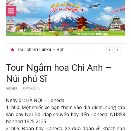
Skip
to
content
Du lịch Sri Lanka – Bật mí nên đi mùa nào đẹp
Tour Ngắm hoa Chi Anh –
Núi phú Sĩ
msnga
06/05/2016
Ngày 01: HÀ NỘI – Haneda
11h00: Một chiếc xe bạn thêm vào địa điểm, cung cấp
sân bay Nội Bài đáp chuyến bay đến Haneda: NH858
hanhnd ​​1425 2135
21h05: Đoàn bay Haneda. Xe đưa đoàn về khách sạn