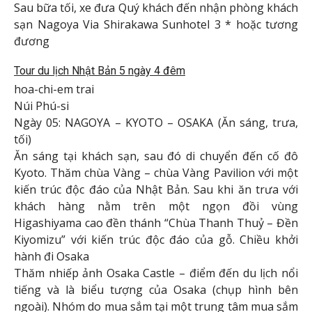
Sau bữa tối, xe đưa Quý khách đến nhận phòng khách
sạn Nagoya Via Shirakawa Sunhotel 3 * hoặc tương
đương
Tour du lịch Nhật Bản 5 ngày 4 đêm
hoa-chi-em trai
Núi Phú-si
Ngày 05: NAGOYA – KYOTO – OSAKA (Ăn sáng, trưa,
tối)
Ăn sáng tại khách sạn, sau đó di chuyển đến cố đô
Kyoto. Thăm chùa Vàng – chùa Vàng Pavilion với một
kiến ​​trúc độc đáo của Nhật Bản. Sau khi ăn trưa với
khách hàng nằm trên một ngọn đồi vùng
Higashiyama cao đền thánh “Chùa Thanh Thuỷ – Đền
Kiyomizu” với kiến ​​trúc độc đáo của gỗ. Chiều khởi
hành đi Osaka
Thăm nhiếp ảnh Osaka Castle – điểm đến du lịch nổi
tiếng và là biểu tượng của Osaka (chụp hình bên
ngoài). Nhóm do mua sắm tại một trung tâm mua sắm