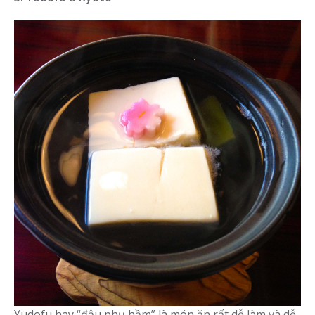
Yudofu hay “đậu phụ hầm” là món ăn rất dễ làm và dễ