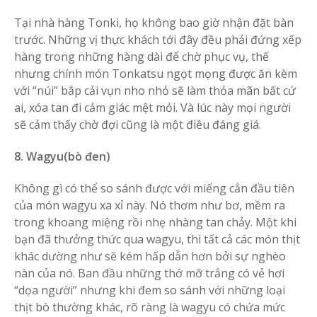
Tại nhà hàng Tonki, họ không bao giờ nhận đặt bàn
trước. Những vị thực khách tới đây đều phải đứng xếp
hàng trong những hàng dài để chờ phục vụ, thế
nhưng chính món Tonkatsu ngọt mọng được ăn kèm
với “núi” bắp cải vụn nho nhỏ sẽ làm thỏa mãn bất cứ
ai, xóa tan đi cảm giác mệt mỏi. Và lúc này mọi người
sẽ cảm thấy chờ đợi cũng là một điều đáng giá.
8. Wagyu(bò đen)
Không gì có thể so sánh được với miếng cắn đầu tiên
của món wagyu xa xỉ này. Nó thơm như bơ, mềm ra
trong khoang miệng rồi nhẹ nhàng tan chảy. Một khi
bạn đã thưởng thức qua wagyu, thì tất cả các món thịt
khác dường như sẽ kém hấp dẫn hơn bởi sự nghèo
nàn của nó. Ban đầu những thớ mỡ trắng có vẻ hơi
“dọa người” nhưng khi đem so sánh với những loại
thịt bò thường khác, rõ ràng là wagyu có chứa mức