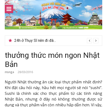
Skip
to
content
Du lịch Sri Lanka – Bật mí nên đi mùa nào đẹp
24h ở Thụy Sĩ nên đi đâu, chơi gì?
thưởng thức món ngon Nhật
Bản
msnga
28/03/2016
Người Nhật thường ăn các loại thực phẩm nhất định?
Khi đặt câu hỏi này, hầu hết mọi người sẽ nói “sushi”.
Sushi là chính xác cho thực phẩm từ các tính năng
Nhật Bản, nhưng ở đây nó không thường được sử
dụng và thực phẩm vẫn còn nhiều hấp dẫn hơn. Vì vậy,