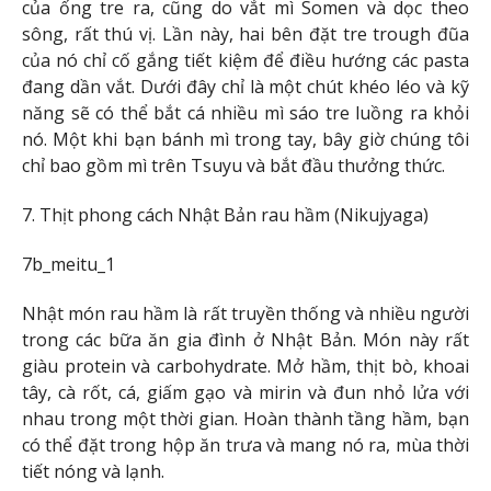
của ống tre ra, cũng do vắt mì Somen và dọc theo
sông, rất thú vị. Lần này, hai bên đặt tre trough đũa
của nó chỉ cố gắng tiết kiệm để điều hướng các pasta
đang dần vắt. Dưới đây chỉ là một chút khéo léo và kỹ
năng sẽ có thể bắt cá nhiều mì sáo tre luồng ra khỏi
nó. Một khi bạn bánh mì trong tay, bây giờ chúng tôi
chỉ bao gồm mì trên Tsuyu và bắt đầu thưởng thức.
7. Thịt phong cách Nhật Bản rau hầm (Nikujyaga)
7b_meitu_1
Nhật món rau hầm là rất truyền thống và nhiều người
trong các bữa ăn gia đình ở Nhật Bản. Món này rất
giàu protein và carbohydrate. Mở hầm, thịt bò, khoai
tây, cà rốt, cá, giấm gạo và mirin và đun nhỏ lửa với
nhau trong một thời gian. Hoàn thành tầng hầm, bạn
có thể đặt trong hộp ăn trưa và mang nó ra, mùa thời
tiết nóng và lạnh.