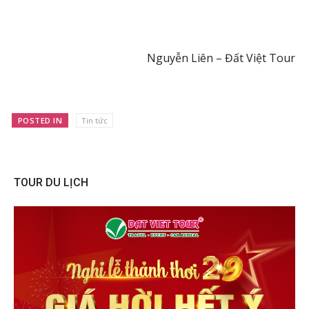
Nguyễn Liên – Đất Việt Tour
POSTED IN
Tin tức
TOUR DU LỊCH