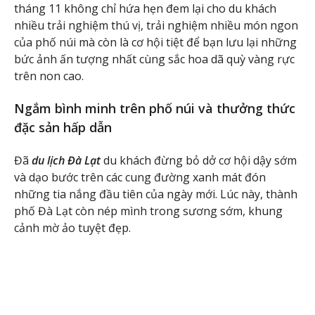
tháng 11 không chỉ hứa hẹn đem lại cho du khách
nhiều trải nghiệm thú vị, trải nghiệm nhiều món ngon
của phố núi mà còn là cơ hội tiệt để bạn lưu lại những
bức ảnh ấn tượng nhất cùng sắc hoa dã quỳ vàng rực
trên non cao.
Ngắm bình minh trên phố núi và thưởng thức
đặc sản hấp dẫn
Đã
du lịch Đà Lạt
du khách đừng bỏ dở cơ hội dậy sớm
và dạo bước trên các cung đường xanh mát đón
những tia nắng đầu tiên của ngày mới. Lúc này, thành
phố Đà Lạt còn nép mình trong sương sớm, khung
cảnh mờ ảo tuyệt đẹp.