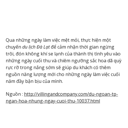
Qua những ngày làm việc mệt mỏi, thực hiện một
chuyến
du lịch Đà Lạt
để cảm nhận thời gian ngừng
trôi, đón không khí se lạnh của thành thị tình yêu vào
những ngày cuối thu và chiêm ngưỡng sắc hoa dã quỳ
rực rỡ trong nắng sớm sẽ giúp du khách có thêm
nguồn năng lượng mới cho những ngày làm việc cuối
năm đầy bận bịu của mình.
Nguồn :
http://villingandcompany.com/du-ngoan-tp-
ngan-hoa-nhung-ngay-cuoi-thu-10037.html