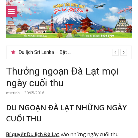
Skip
to
content
Du lịch Sri Lanka – Bật mí nên đi mùa nào đẹp
Thưởng ngoạn Đà Lạt mọi
ngày cuối thu
mstrinh
30/05/2016
DU NGOẠN ĐÀ LẠT NHỮNG NGÀY
CUỐI THU
Bí quyết Du lịch Đà Lạt
vào những ngày cuối thu