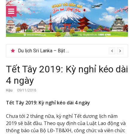
Skip
to
content
Du lịch Sri Lanka – Bật mí nên đi mùa nào đẹp
Tết Tây 2019: Kỳ nghỉ kéo dài
4 ngày
Hậu
09/11/2018
Tết Tây 2019: Kỳ nghỉ kéo dài 4 ngày
Chưa tới 2 tháng nữa, kỳ nghỉ Tết dương lịch năm
2019 sẽ bắt đầu. Theo quy định của Luật Lao động và
thông báo của Bộ LĐ-TB&XH, công chức và viên chức