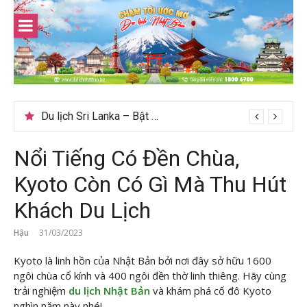
Skip
to
content
Du lịch Sri Lanka – Bật mí nên đi mùa nào đẹp
Nổi Tiếng Có Đền Chùa,
Kyoto Còn Có Gì Mà Thu Hút
Khách Du Lịch
Hậu
31/03/2023
Kyoto là linh hồn của Nhật Bản bởi nơi đây sở hữu 1600
ngôi chùa cổ kính và 400 ngôi đền thờ linh thiêng. Hãy cùng
trải nghiệm
du lịch Nhật Bản
và khám phá cố đô Kyoto
nghìn năm này nhé!