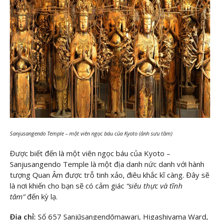
Sanjusangendo Temple – một viên ngọc báu của Kyoto (ảnh sưu tầm)
Được biết đến là một viên ngọc báu của Kyoto –
Sanjusangendo Temple là một địa danh nức danh với hành
tượng Quan Âm được trỗ tinh xảo, điêu khắc kĩ càng. Đây sẽ
là nơi khiến cho bạn sẽ có cảm giác
“siêu thực và tĩnh
tâm”
đến kỳ lạ.
Địa chỉ:
Số 657 Sanjūsangendōmawari, Higashiyama Ward,