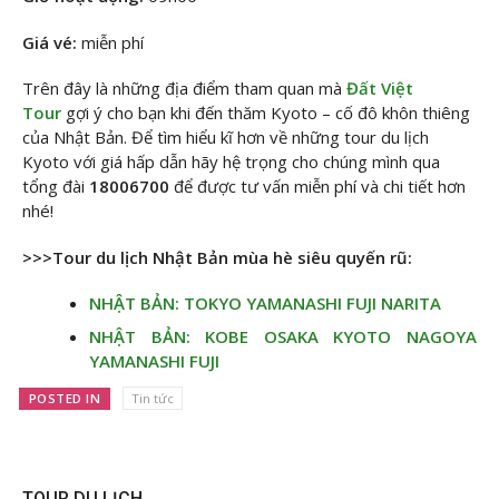
Giá vé:
miễn phí
Trên đây là những địa điểm tham quan mà
Đất Việt
Tour
gợi ý cho bạn khi đến thăm Kyoto – cố đô khôn thiêng
của Nhật Bản. Để tìm hiểu kĩ hơn về những tour du lịch
Kyoto với giá hấp dẫn hãy hệ trọng cho chúng mình qua
tổng đài
18006700
để được tư vấn miễn phí và chi tiết hơn
nhé!
>>>Tour du lịch Nhật Bản mùa hè siêu quyến rũ:
NHẬT BẢN: TOKYO YAMANASHI FUJI NARITA
NHẬT BẢN: KOBE OSAKA KYOTO NAGOYA
YAMANASHI FUJI
POSTED IN
Tin tức
TOUR DU LỊCH