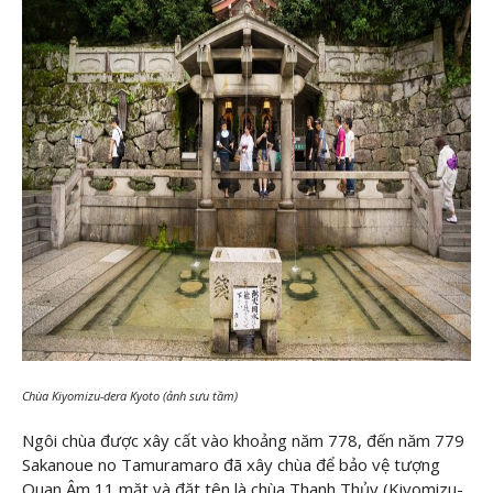
Chùa Kiyomizu-dera Kyoto (ảnh sưu tầm)
Ngôi chùa được xây cất vào khoảng năm 778, đến năm 779
Sakanoue no Tamuramaro đã xây chùa để bảo vệ tượng
Quan Âm 11 mặt và đặt tên là chùa Thanh Thủy (Kiyomizu-