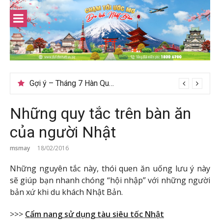
Skip
to
content
Gợi ý – Tháng 7 Hàn Quốc nên đi đâu, mặc gì đẹp?
Những quy tắc trên bàn ăn
của người Nhật
msmay
18/02/2016
Những nguyên tắc này, thói quen ăn uống lưu ý này
sẽ giúp bạn nhanh chóng “hội nhập” với những người
bản xứ khi du khách Nhật Bản.
>>>
Cẩm nang sử dụng tàu siêu tốc Nhật