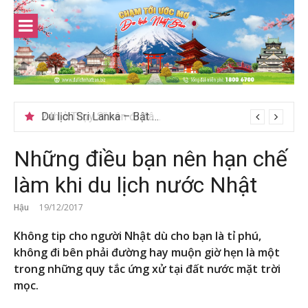
Skip
to
content
Du lịch Sri Lanka – Bật mí nên đi mùa nào đẹp
Những điều bạn nên hạn chế
làm khi du lịch nước Nhật
Hậu
19/12/2017
Không tip cho người Nhật dù cho bạn là tỉ phú,
không đi bên phải đường hay muộn giờ hẹn là một
trong những quy tắc ứng xử tại đất nước mặt trời
mọc.