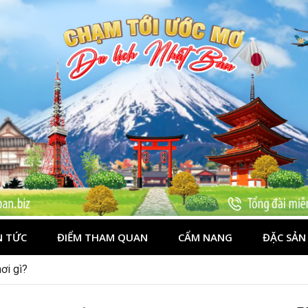
N TỨC
ĐIỂM THAM QUAN
CẨM NANG
ĐẶC SẢN
ơi gì?