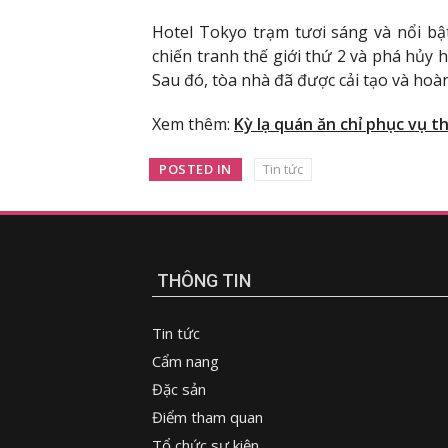
Hotel Tokyo trạm tươi sáng và nổi bậ
chiến tranh thế giới thứ 2 và phá hủy 
Sau đó, tòa nhà đã được cải tạo và hoà
Xem thêm:
Kỳ lạ quán ăn chỉ phục vụ t
POSTED IN
Tin tức
THÔNG TIN
Tin tức
Cẩm nang
Đặc sản
Điểm tham quan
Tổ chức sự kiện