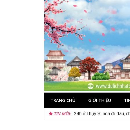
Skip
to
content
TRANG CHỦ
GIỚI THIỆU
TI
TIN MỚI:
24h ở Thụy Sĩ nên đi đâu, ch