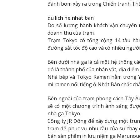
đánh bom xảy ra trong Chiến tranh Thế 
du lich he nhat ban
Do số lượng hành khách vận chuyển n
doanh thu của trạm.
Trạm Tokyo có tổng cộng 14 tàu hàn
đường sắt tốc độ cao và có nhiều người đ
Bên dưới nhà ga là cả một hệ thống c
đó là thành phố của nhân vật, địa điểm
Nhà bếp và Tokyo Ramen nằm trong Ya
mì ramen nổi tiếng ở Nhật Bản chắc chắ
Bên ngoài của trạm phong cách Tây Âu l
sẽ có một chương trình ánh sáng được
nhà ga Tokyo.
Công ty JR Đông để xây dựng một trung 
trạm để phục vụ nhu cầu của sự thay đổ
bán sản phẩm in lưu niệm ga Marunouc