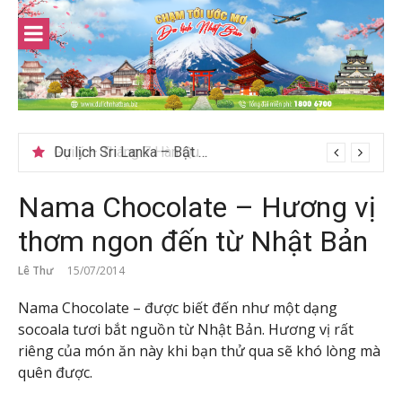
Skip
to
content
Gợi ý – Tháng 7 Hàn Quốc nên đi đâu, mặc gì đẹp?
Nama Chocolate – Hương vị
thơm ngon đến từ Nhật Bản
Lê Thư
15/07/2014
Nama Chocolate – được biết đến như một dạng
socoala tươi bắt nguồn từ Nhật Bản. Hương vị rất
riêng của món ăn này khi bạn thử qua sẽ khó lòng mà
quên được.