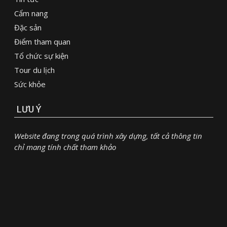
Cẩm nang
Đặc sản
Điểm tham quan
Tổ chức sự kiện
Tour du lịch
Sức khỏe
LƯU Ý
Website đang trong quá trình xây dựng, tất cả thông tin
chỉ mang tính chất tham khảo