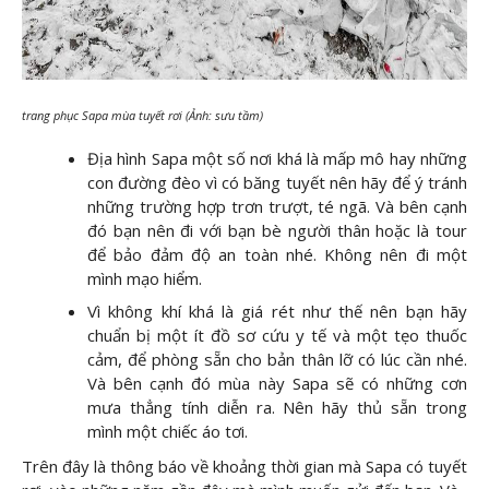
trang phục Sapa mùa tuyết rơi (Ảnh: sưu tầm)
Địa hình Sapa một số nơi khá là mấp mô hay những
con đường đèo vì có băng tuyết nên hãy để ý tránh
những trường hợp trơn trượt, té ngã. Và bên cạnh
đó bạn nên đi với bạn bè người thân hoặc là tour
để bảo đảm độ an toàn nhé. Không nên đi một
mình mạo hiểm.
Vì không khí khá là giá rét như thế nên bạn hãy
chuẩn bị một ít đồ sơ cứu y tế và một tẹo thuốc
cảm, để phòng sẵn cho bản thân lỡ có lúc cần nhé.
Và bên cạnh đó mùa này Sapa sẽ có những cơn
mưa thẳng tính diễn ra. Nên hãy thủ sẵn trong
mình một chiếc áo tơi.
Trên đây là thông báo về khoảng thời gian mà Sapa có tuyết