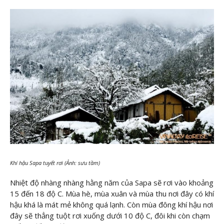
Khí hậu Sapa tuyết rơi (Ảnh: sưu tầm)
Nhiệt độ nhàng nhàng hằng năm của Sapa sẽ rơi vào khoảng
15 đến 18 độ C. Mùa hè, mùa xuân và mùa thu nơi đây có khí
hậu khá là mát mẻ không quá lạnh. Còn mùa đông khí hậu nơi
đây sẽ thẳng tuột rơi xuống dưới 10 độ C, đôi khi còn chạm