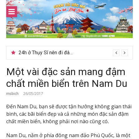
Skip
to
content
Du lịch Sri Lanka – Bật mí nên đi mùa nào đẹp
Một vài đặc sản mang đậm
chất miền biển trên Nam Du
msbich
26/05/2017
Đến Nam Du, bạn sẽ được tận hưởng không gian thái
bình, các bãi biển đẹp và cả những món đặc sản đậm
chất miền biển, không phải nơi nào cũng có
.
Nam Du, nằm ở phía đông nam đảo Phú Quốc, là một