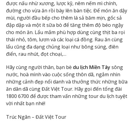
được nấu nhừ xương, lược kỹ, nêm nếm mì chính,
đường cho vừa ăn rồi bày lên bàn tiệc. Để món ăn dậy
mùi, người đầu bếp cho thêm lá sả băm mịn, gốc sả
đập dập và một ít sữa bò để tăng thêm độ béo ngậy
cho món ăn. Lẩu mắm phù hợp dùng cùng thịt ba rọi
thái nhỏ, tôm, lươn và các loại cá đồng. Rau ăn cùng
lẩu cũng đa dạng chủng loại như bông súng, điên
điển, rau nhút, đọt choại,…
Hãy cùng người thân, bạn bè
du lịch Miền Tây
sông
nước, hoà mình vào cuộc sống thôn dã, ngắm nhìn
những cảnh đẹp nổi danh và thưởng thức những bữa
ăn dân dã cùng Đất Việt Tour. Hãy gọi đến tổng đài
1800 6700 để được tham vấn những tour du lịch tuyệt
vời nhất bạn nhé!
Trúc Ngân – Đất Việt Tour