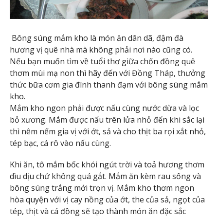
Bông súng mắm kho là món ăn dân dã, đậm đà
hương vị quê nhà mà không phải nơi nào cũng có.
Nếu bạn muốn tìm về tuổi thơ giữa chốn đồng quê
thơm mùi mạ non thì hãy đến với Đồng Tháp, thưởng
thức bữa cơm gia đình thanh đạm với bông súng mắm
kho.
Mắm kho ngon phải được nấu cùng nước dừa và lọc
bỏ xương. Mắm được nấu trên lửa nhỏ đến khi sắc lại
thì nêm nếm gia vị với ớt, sả và cho thịt ba rọi xắt nhỏ,
tép bạc, cá rô vào nấu cùng.
Khi ăn, tô mắm bốc khói ngút trời và toả hương thơm
dìu dịu chứ không quá gắt. Mắm ăn kèm rau sống và
bông súng trắng mới trọn vị. Mắm kho thơm ngon
hòa quyện với vị cay nồng của ớt, the của sả, ngọt của
tép, thịt và cá đồng sẽ tạo thành món ăn đặc sắc