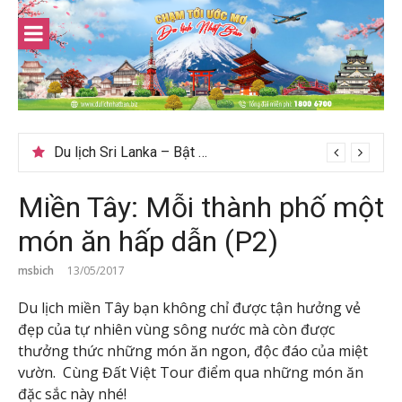
Skip
to
content
Du lịch Sri Lanka – Bật mí nên đi mùa nào đẹp
Miền Tây: Mỗi thành phố một
món ăn hấp dẫn (P2)
msbich
13/05/2017
Du lịch miền Tây bạn không chỉ được tận hưởng vẻ
đẹp của tự nhiên vùng sông nước mà còn được
thưởng thức những món ăn ngon, độc đáo của miệt
vườn. Cùng Đất Việt Tour điểm qua những món ăn
đặc sắc này nhé!