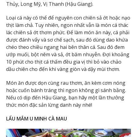
Thủy, Long Mỹ, Vị Thanh (Hậu Giang).
Loại cá này có thể để nguyên con chiên sả ớt hoặc nạo
thịt làm chả. Tuy nhiên, ngon nhất vẫn là món cá thác
lác chiên sả ớt thơm phức. Để làm món ăn này, cá phải
được đánh vẩy và sơ chế sạch, sau đó dùng dao khứa
chéo theo chiều ngang hai bên thân cá. Sau đó đem
ướp muối, bột nêm và sả, ớt băm nhuyễn. Đợi khoảng
10 phút cho thịt cá thấm đều gia vị thì bỏ vào chảo
dầu chiên cho đến khi vàng giòn và dậy mùi thơm.
Món ăn được dọn cùng rau thơm, ăn kèm cơm nóng
hoặc cuốn bánh tráng thì ngon không gì sánh bằng.
Nếu có dịp đến Hậu Giang, bạn hãy một lần thưởng
thức món đặc sản lừng danh này nhé!
LẨU MẮM U MINH CÀ MAU