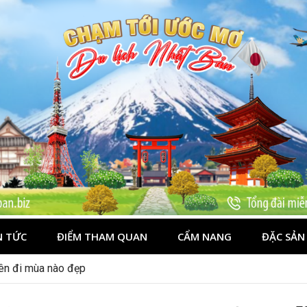
N TỨC
ĐIỂM THAM QUAN
CẨM NANG
ĐẶC SẢN
nên đi mùa nào đẹp