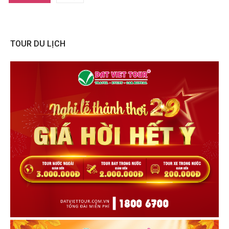
TOUR DU LỊCH