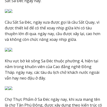
Sắt Sa Đéc ngày nay.
Cầu Sắt Sa Đéc, ngày xưa được gọi là cầu Sắt Quay, vì
được thiết kế để có thể xoay nhịp giữa khi có tàu
thuyền lớn đi qua. ngày nay, cầu được xây lại, cao hơn
và không còn chức năng xoay nhịp giữa.
Khu vực bờ kè sông Sa Đéc thuộc phường 4, hiện tại
nằm trong khuôn viên của Cao đẳng nghề Đồng
Tháp. ngày nay, các tàu du lịch chở khách nước ngoài
vẫn hay neo đậu ở đây.
Chợ Thực Phẩm ở Sa Đéc ngày nay, khi xưa mang tên
là chợ Tân Phú Đông, được xây dựng theo kiến trúc có