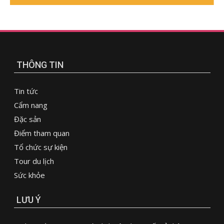
THÔNG TIN
Tin tức
Cẩm nang
Đặc sản
Điểm tham quan
Tổ chức sự kiện
Tour du lịch
Sức khỏe
LƯU Ý