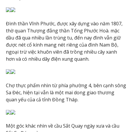
Đình thần Vĩnh Phước, được xây dựng vào năm 1807,
thờ quan Thượng đẳng thần Tống Phước Hoà. mặc
dầu đã qua nhiều lần trùng tu, đến nay đình vẫn giữ
được nét cổ kính mang nét riêng của đình Nam Bộ,
ngoại trừ việc khuôn viên đã trồng nhiều cây xanh
hơn và có nhiều dây điện xung quanh.
Chợ thực phẩm nhìn từ phía phường 4, bên cạnh sông
Sa Đéc, hiện tại vẫn là một mai dong giao thương
quan yếu của cả tỉnh Đồng Tháp.
Một góc khác nhìn về cầu Sắt Quay ngày xưa và cầu