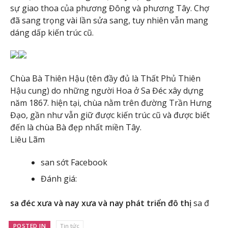
sự giao thoa của phương Đông và phương Tây. Chợ
đã sang trọng vài lần sửa sang, tuy nhiên vẫn mang
dáng dấp kiến trúc cũ.
Chùa Bà Thiên Hậu (tên đầy đủ là Thất Phủ Thiên
Hậu cung) do những người Hoa ở Sa Đéc xây dựng
năm 1867. hiện tại, chùa nằm trên đường Trần Hưng
Đạo, gần như vẫn giữ được kiến trúc cũ và được biết
đến là chùa Bà đẹp nhất miền Tây.
Liêu Lãm
san sớt Facebook
Đánh giá:
sa đéc xưa và nay
xưa và nay
phát triển đô thị
sa đ
POSTED IN
Tin tức