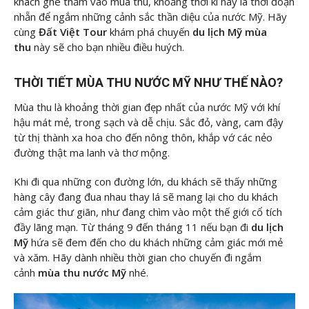
khách ghé thăm vào mùa thu, khoảng thời kì này là thời đoạn
nhẵn để ngắm những cảnh sắc thần diệu của nước Mỹ. Hãy
cùng
Đất Việt Tour
khám phá chuyến
du lịch Mỹ mùa
thu
này sẽ cho bạn nhiều điều huých.
THỜI TIẾT MÙA THU NƯỚC MỸ NHƯ THẾ NÀO?
Mùa thu là khoảng thời gian đẹp nhất của nước Mỹ với khí
hậu mát mẻ, trong sạch và dễ chịu. Sắc đỏ, vàng, cam đậy
từ thị thành xa hoa cho đến nông thôn, khắp vớ các nẻo
đường thật ma lanh và thơ mộng.
Khi đi qua những con đường lớn, du khách sẽ thấy những
hàng cây đang đua nhau thay lá sẽ mang lại cho du khách
cảm giác thư giãn, như đang chìm vào một thế giới cổ tích
đầy lãng mạn. Từ tháng 9 đến tháng 11 nếu bạn đi
du lịch
Mỹ
hứa sẽ đem đến cho du khách những cảm giác mới mẻ
và xăm. Hãy dành nhiều thời gian cho chuyến đi ngắm
cảnh
mùa thu nước Mỹ
nhé.