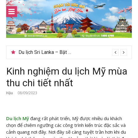
Skip
to
content
Gợi ý – Tháng 7 Hàn Quốc nên đi đâu, mặc gì đẹp?
Kinh nghiệm du lịch Mỹ mùa
thu chi tiết nhất
Hậu
08/09/2023
Du lịch Mỹ
đang rất phát triển, Mỹ được nhiều du khách
chọn để chiêm ngưỡng các công trình kiến trúc đặc sắc và
cảnh quang nơi đây. Nơi đây sẽ càng tuyệt trần hơn khi du