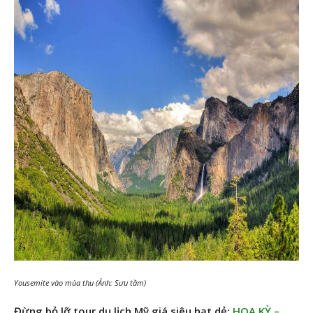
Yousemite vào mùa thu (Ảnh: Sưu tầm)
Đừng bỏ lỡ tour du lịch Mỹ giá siêu hạt dẻ:
HOA KỲ –