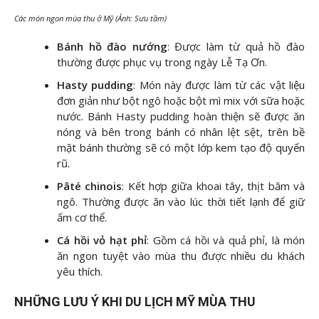
Các món ngon mùa thu ở Mỹ (Ảnh: Sưu tầm)
Bánh hồ đào nướng
: Được làm từ quả hồ đào
thường được phục vụ trong ngày Lễ Tạ Ơn.
Hasty pudding
: Món này được làm từ các vật liệu
đơn giản như bột ngô hoặc bột mì mix với sữa hoặc
nước. Bánh Hasty pudding hoàn thiện sẽ được ăn
nóng và bên trong bánh có nhân lệt sệt, trên bề
mặt bánh thường sẽ có một lớp kem tạo độ quyến
rũ.
Pâté chinois
: Kết hợp giữa khoai tây, thịt băm và
ngô. Thường được ăn vào lúc thời tiết lạnh để giữ
ấm cơ thể.
Cá hồi vỏ hạt phỉ
: Gồm cá hồi và quả phỉ, là món
ăn ngon tuyệt vào mùa thu được nhiều du khách
yêu thích.
NHỮNG LƯU Ý KHI DU LỊCH MỸ MÙA THU