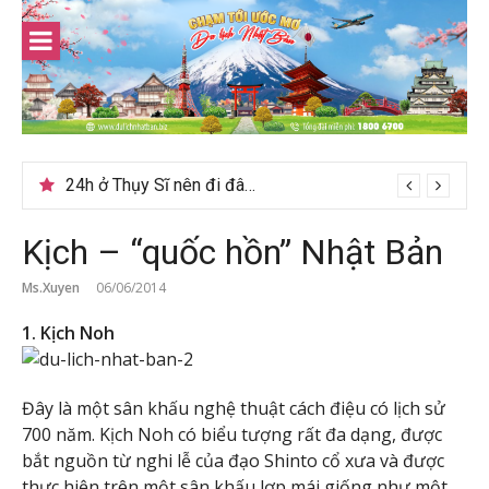
Skip
to
content
Du lịch Sri Lanka – Bật mí nên đi mùa nào đẹp
24h ở Thụy Sĩ nên đi đâu, chơi gì?
Kịch – “quốc hồn” Nhật Bản
Ms.Xuyen
06/06/2014
1. Kịch Noh
Đây là một sân khấu nghệ thuật cách điệu có lịch sử
700 năm. Kịch Noh có biểu tượng rất đa dạng, được
bắt nguồn từ nghi lễ của đạo Shinto cổ xưa và được
thực hiện trên một sân khấu lợp mái giống như một