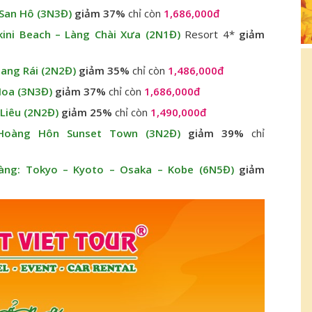
 San Hô (3N3Đ)
giảm 37%
chỉ còn
1,686,000đ
kini Beach – Làng Chài Xưa (2N1Đ)
Resort 4*
giảm
Hang Rái (2N2Đ)
giảm 35%
chỉ còn
1,486,000đ
Hoa (3N3Đ)
giảm 37%
chỉ còn
1,686,000đ
 Liêu (2N2Đ)
giảm 25%
chỉ còn
1,490,000đ
Hoàng Hôn Sunset Town (3N2Đ)
giảm 39%
chỉ
ng: Tokyo – Kyoto – Osaka – Kobe (6N5Đ)
giảm