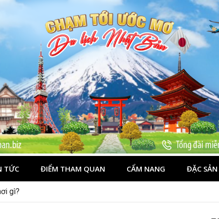
N TỨC
ĐIỂM THAM QUAN
CẨM NANG
ĐẶC SẢN
nên đi mùa nào đẹp