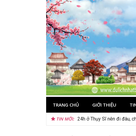
Skip
to
content
TRANG CHỦ
GIỚI THIỆU
TI
TIN MỚI:
Du lịch Sri Lanka – Bật mí 