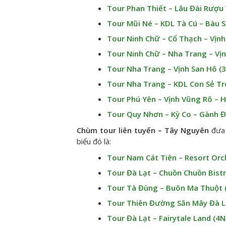
Tour Phan Thiết – Lâu Đài Rượu
Tour Mũi Né – KDL Tà Cú – Bàu 
Tour Ninh Chữ – Cổ Thạch – Vịnh
Tour Ninh Chữ – Nha Trang – Vị
Tour Nha Trang – Vịnh San Hô (
Tour Nha Trang – KDL Con Sẻ Tr
Tour Phú Yên – Vịnh Vũng Rô – 
Tour Quy Nhơn – Kỳ Co – Gành Đ
Chùm tour liên tuyến – Tây Nguyên
đưa 
biểu đó là:
Tour Nam Cát Tiên – Resort Orc
Tour Đà Lạt – Chuồn Chuồn Bist
Tour Tà Đùng – Buôn Ma Thuột 
Tour Thiên Đường Săn Mây Đà L
Tour Đà Lạt – Fairytale Land (4