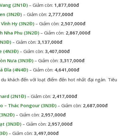
 Vang (2N1Đ)
– Giảm còn:
1,877,000đ
Sen (3N2Đ
) – Giảm còn:
2,777,000đ
 Vĩnh Hy (3N2Đ)
– Giảm còn:
2,507,000đ
nh Nha Phu (3N2Đ)
– Giảm còn:
2,867,000đ
3N3Đ)
– Giảm còn:
3,137,000đ
e (4N3Đ)
– Giảm còn:
3,407,000đ
Hòn Nưa (3N3Đ)
– Giảm còn:
3,317,000đ
á Đĩa (4N4Đ)
– Giảm còn:
4,641,000đ
du khách đến với loạt điểm đến hot nhất đại ngàn. Tiêu
hard (2N1Đ)
– Giảm còn:
2,417,000đ
ro – Thác Pongour (3N3Đ)
– Giảm còn:
2,687,000đ
(3N2Đ)
– Giảm còn:
2,957,000đ
ạt (3N3Đ)
– Giảm còn:
2,957,000đ
N3Đ)
– Giảm còn:
3,497,000đ