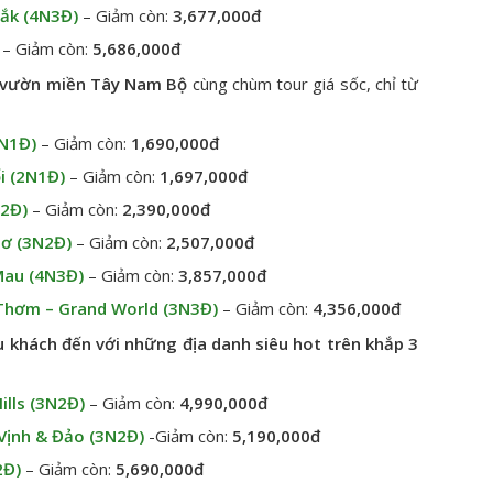
Lắk (4N3Đ)
– Giảm còn:
3,677,000đ
– Giảm còn:
5,686,000đ
t vườn miền Tây Nam Bộ
cùng chùm tour giá sốc, chỉ từ
2N1Đ)
– Giảm còn:
1,690,000đ
i (2N1Đ)
– Giảm còn:
1,697,000đ
2Đ)
– Giảm còn:
2,390,000đ
hơ (3N2Đ)
– Giảm còn:
2,507,000đ
Mau (4N3Đ)
– Giảm còn:
3,857,000đ
 Thơm – Grand World (3N3Đ)
– Giảm còn:
4,356,000đ
 khách đến với những địa danh siêu hot trên khắp 3
ills (3N2Đ)
– Giảm còn:
4,990,000đ
Vịnh & Đảo (3N2Đ)
-Giảm còn:
5,190,000đ
2Đ)
– Giảm còn:
5,690,000đ