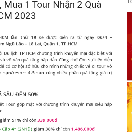
, Mua 1 Tour Nhận 2 Quà
T
HCM 2023
.HCM lần thứ 19
sẽ được diễn ra từ ngày
06/4 –
m Ngũ Lão – Lê Lai, Quận 1, TP.HCM
.
 Du lịch TP.HCM chương trình khuyến mại đặc biệt với
và vô vàn quà tặng hấp dẫn. Cùng chờ đón sự kiện diễn
 để có cơ hội sở hữu cho mình những chiếc vé đi tour vô
 sạn/resort 4-5 sao
cùng nhiều phần quà tặng giá trị
Á SÂU ĐẾN 50%
ệt Tour góp mặt với chương trình khuyến mại siêu hấp
à:
giảm 51%
chỉ còn
339,000đ
 Cấp 4* (2N1Đ)
giảm 38%
chỉ còn
1,486,000đ