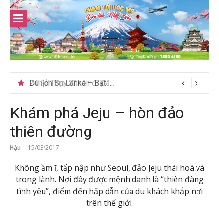
Skip
to
content
Du lịch Sri Lanka – Bật mí nên đi mùa nào đẹp
Khám phá Jeju – hòn đảo
thiên đường
Hậu
15/03/2017
Không ầm ĩ, tấp nập như Seoul, đảo Jeju thái hoà và
trong lành. Nơi đây được mệnh danh là “thiên đàng
tình yêu”, điểm đến hấp dẫn của du khách khắp nơi
trên thế giới.