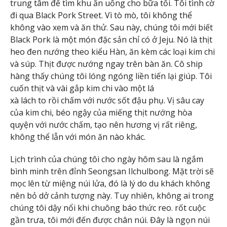
trung tâm để tìm khu ăn uống cho bữa tối. Tôi tình cờ
đi qua Black Pork Street. Vì tò mò, tôi không thể
không vào xem và ăn thử. Sau này, chúng tôi mới biết
Black Pork là một món đặc sản chỉ có ở Jeju. Nó là thịt
heo đen nướng theo kiểu Hàn, ăn kèm các loại kim chi
và súp. Thịt được nướng ngay trên bàn ăn. Cô ship
hàng thấy chúng tôi lóng ngóng liền tiến lại giúp. Tôi
cuốn thịt và vài gắp kim chi vào một lá
xà lách to rồi chấm với nước sốt đậu phụ. Vị sâu cay
của kim chi, béo ngậy của miếng thịt nướng hòa
quyện với nước chấm, tạo nên hương vị rất riêng,
không thể lẫn với món ăn nào khác.
Lịch trình của chúng tôi cho ngày hôm sau là ngắm
bình minh trên đỉnh Seongsan Ilchulbong. Mặt trời sẽ
mọc lên từ miệng núi lửa, đó là lý do du khách không
nên bỏ dở cảnh tượng này. Tuy nhiên, không ai trong
chúng tôi dậy nổi khi chuông báo thức reo. rốt cuộc
gần trưa, tôi mới đến được chân núi. Đây là ngọn núi