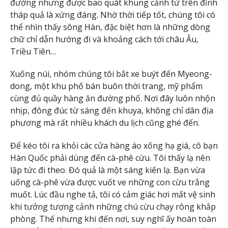
đường nhưng được bao quát khung cảnh từ trên đỉnh
tháp quả là xứng đáng. Nhờ thời tiếp tốt, chúng tôi có
thể nhìn thấy sông Hàn, đặc biệt hơn là những dòng
chữ chỉ dẫn hướng đi và khoảng cách tới châu Âu,
Triều Tiên…
Xuống núi, nhóm chúng tôi bắt xe buýt đến Myeong-
dong, một khu phố bán buôn thời trang, mỹ phẩm
cùng đủ quầy hàng ăn đường phố. Nơi đây luôn nhộn
nhịp, đông đúc từ sáng đến khuya, không chỉ dân địa
phương mà rất nhiều khách du lịch cũng ghé đến.
Để kéo tôi ra khỏi các cửa hàng áo xống hạ giá, cô bạn
Hàn Quốc phải dùng đến cà-phê cừu. Tôi thấy lạ nên
lập tức đi theo. Đó quả là một sáng kiến lạ. Bạn vừa
uống cà-phê vừa được vuốt ve những con cừu trắng
muốt. Lúc đầu nghe tả, tôi có cảm giác hơi mất vệ sinh
khi tưởng tượng cảnh những chú cừu chạy rông khắp
phòng. Thế nhưng khi đến nơi, suy nghĩ ấy hoàn toàn