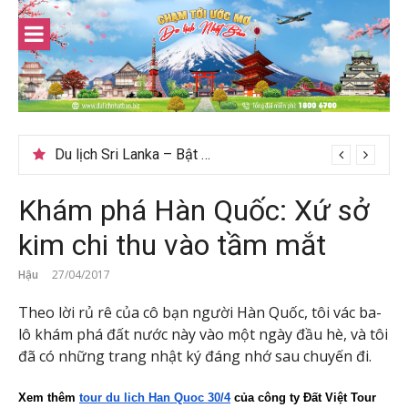
Skip
to
content
Du lịch Sri Lanka – Bật mí nên đi mùa nào đẹp
Khám phá Hàn Quốc: Xứ sở
kim chi thu vào tầm mắt
Hậu
27/04/2017
Theo lời rủ rê của cô bạn người Hàn Quốc, tôi vác ba-
lô khám phá đất nước này vào một ngày đầu hè, và tôi
đã có những trang nhật ký đáng nhớ sau chuyến đi.
Xem thêm 
tour du lich Han Quoc 30/4
của công ty Đất Việt Tour 