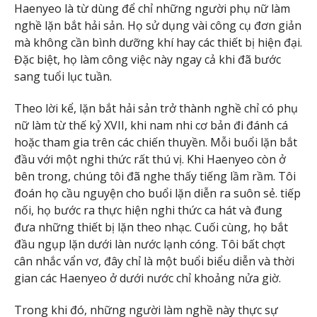
Haenyeo là từ dùng để chỉ những người phụ nữ làm
nghề lặn bắt hải sản. Họ sử dụng vài công cụ đơn giản
mà không cần bình dưỡng khí hay các thiết bị hiện đại.
Đặc biệt, họ làm công việc này ngay cả khi đã bước
sang tuổi lục tuần.
Theo lời kể, lặn bắt hải sản trở thành nghề chỉ có phụ
nữ làm từ thế kỷ XVII, khi nam nhi cơ bản đi đánh cá
hoặc tham gia trên các chiến thuyền. Mỗi buổi lặn bắt
đầu với một nghi thức rất thú vị. Khi Haenyeo còn ở
bên trong, chúng tôi đã nghe thấy tiếng lầm rầm. Tôi
đoán họ cầu nguyện cho buổi lặn diễn ra suôn sẻ. tiếp
nối, họ bước ra thực hiện nghi thức ca hát và đung
đưa những thiết bị lặn theo nhạc. Cuối cùng, họ bắt
đầu ngụp lặn dưới làn nước lạnh cóng. Tôi bất chợt
cân nhắc vẩn vơ, đây chỉ là một buổi biểu diễn và thời
gian các Haenyeo ở dưới nước chỉ khoảng nửa giờ.
Trong khi đó, những người làm nghề này thực sự