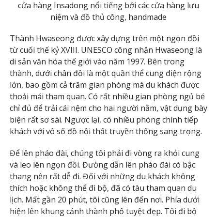
cửa hàng Insadong nổi tiếng bởi các cửa hàng lưu
niệm và đồ thủ công, handmade
Thành Hwaseong được xây dựng trên một ngọn đồi
từ cuối thế kỷ XVIII. UNESCO công nhận Hwaseong là
di sản văn hóa thế giới vào năm 1997. Bên trong
thành, dưới chân đồi là một quần thể cung điện rộng
lớn, bao gồm cả trăm gian phòng mà du khách được
thoải mái tham quan. Có rất nhiều gian phòng ngủ bé
chỉ đủ để trải cái nệm cho hai người nằm, vật dụng bày
biện rất sơ sài. Ngược lại, có nhiều phòng chính tiếp
khách với vô số đồ nội thất truyền thống sang trọng.
Để lên pháo đài, chúng tôi phải đi vòng ra khỏi cung
và leo lên ngọn đồi. Đường dẫn lên pháo đài có bậc
thang nên rất dễ đi. Đối với những du khách không
thích hoặc không thể đi bộ, đã có tàu tham quan du
lịch. Mất gần 20 phút, tôi cũng lên đến nơi. Phía dưới
hiện lên khung cảnh thành phố tuyệt đẹp. Tôi đi bộ