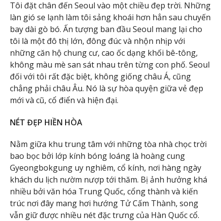
Tôi đặt chân đến Seoul vào một chiều đẹp trời. Những
làn gió se lạnh làm tôi sảng khoái hơn hẳn sau chuyến
bay dài gò bó. Ấn tượng ban đầu Seoul mang lại cho
tôi là một đô thị lớn, đông đúc và nhộn nhịp với
những căn hộ chung cư, cao ốc dạng khối bê-tông,
không màu mè san sát nhau trên từng con phố. Seoul
đối với tôi rất đặc biệt, không giống châu Á, cũng
chẳng phải châu Âu. Nó là sự hòa quyện giữa vẻ đẹp
mới và cũ, cổ điển và hiện đại.
NÉT ĐẸP HIỀN HÒA
Nằm giữa khu trung tâm với những tòa nhà chọc trời
bao bọc bởi lớp kính bóng loáng là hoàng cung
Gyeongbokgung uy nghiêm, cổ kính, nơi hàng ngày
khách du lịch nườm nượp tới thăm. Bị ảnh hưởng khá
nhiều bởi văn hóa Trung Quốc, cổng thành và kiến
trúc nơi đây mang hơi hướng Tử Cấm Thành, song
vẫn giữ được nhiều nét đặc trưng của Hàn Quốc cổ.