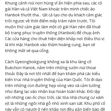
Khung cảnh núi non hùng vĩ ẩn hiện phía sau, các cô
gái Hàn và cả Việt Nam khoác trên mình chiếc áo
Hanbok thướt tha… tất cả tạo cho du khách cảm giác
trôi ngược về thời điểm mấy trăm năm trước. Tôi
muốn thử cảm giác làm một cô gái Hàn nên đã thuê
bộ trang phục truyền thống (Hanbok) để chụp ảnh.
Các cửa hàng cho thuê hiện diện khắp nơi. Điều thú vị
là khi mặc Hanbok vào thăm hoàng cung, bạn sẽ
không mất vé qua cổng.
Cách Gyeongbokgung không xa là khu làng cổ
Bukchon Hanok, nằm trên những sườn núi thoai
thoải. Đây là nơi tốt nhất để bạn khám phá các kiểu
kiến trúc nhà truyền thống của Hàn Quốc. Tôi đi dạo
trên những con đường hẹp vòng vèo và cảm tưởng
như đang lạc vào nhân loại hoàn toàn khác. Đối lập
với những cao ốc chọc trời, các tòa nhà chung cư xám
xịt là những ngôi nhà gỗ nhỏ xinh san sát. Khu phố cổ
này vẫn có người ở nên khắp nơi đều gắn biển báo đề