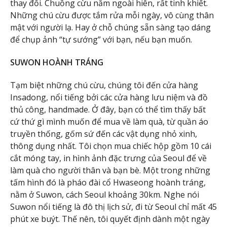
thay đổi. Chuồng cừu nằm ngoài hiên, rất tinh khiết.
Những chú cừu được tắm rửa mỗi ngày, vô cùng thân
mật với người lạ. Hay ở chỗ chúng sẵn sàng tạo dáng
để chụp ảnh “tự sướng” với bạn, nếu bạn muốn.
SUWON HOÀNH TRÁNG
Tạm biệt những chú cừu, chúng tôi đến cửa hàng
Insadong, nổi tiếng bởi các cửa hàng lưu niệm và đồ
thủ công, handmade. Ở đây, bạn có thể tìm thấy bất
cứ thứ gì mình muốn để mua về làm quà, từ quần áo
truyền thống, gốm sứ đến các vật dụng nhỏ xinh,
thông dụng nhất. Tôi chọn mua chiếc hộp gồm 10 cái
cắt móng tay, in hình ảnh đặc trưng của Seoul để về
làm quà cho người thân và bạn bè. Một trong những
tấm hình đó là pháo đài cổ Hwaseong hoành tráng,
nằm ở Suwon, cách Seoul khoảng 30km. Nghe nói
Suwon nổi tiếng là đô thị lịch sử, đi từ Seoul chỉ mất 45
phút xe buýt. Thế nên, tôi quyết định dành một ngày