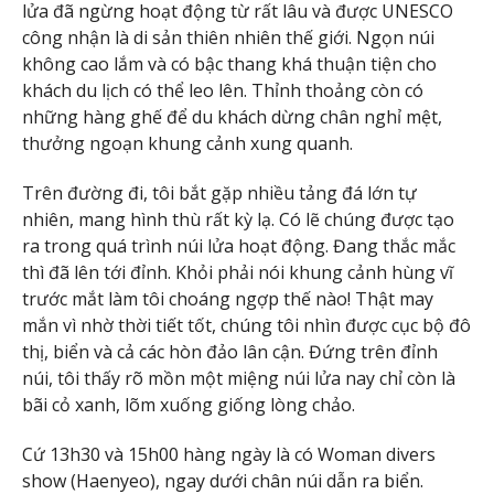
lửa đã ngừng hoạt động từ rất lâu và được UNESCO
công nhận là di sản thiên nhiên thế giới. Ngọn núi
không cao lắm và có bậc thang khá thuận tiện cho
khách du lịch có thể leo lên. Thỉnh thoảng còn có
những hàng ghế để du khách dừng chân nghỉ mệt,
thưởng ngoạn khung cảnh xung quanh.
Trên đường đi, tôi bắt gặp nhiều tảng đá lớn tự
nhiên, mang hình thù rất kỳ lạ. Có lẽ chúng được tạo
ra trong quá trình núi lửa hoạt động. Đang thắc mắc
thì đã lên tới đỉnh. Khỏi phải nói khung cảnh hùng vĩ
trước mắt làm tôi choáng ngợp thế nào! Thật may
mắn vì nhờ thời tiết tốt, chúng tôi nhìn được cục bộ đô
thị, biển và cả các hòn đảo lân cận. Đứng trên đỉnh
núi, tôi thấy rõ mồn một miệng núi lửa nay chỉ còn là
bãi cỏ xanh, lõm xuống giống lòng chảo.
Cứ 13h30 và 15h00 hàng ngày là có Woman divers
show (Haenyeo), ngay dưới chân núi dẫn ra biển.