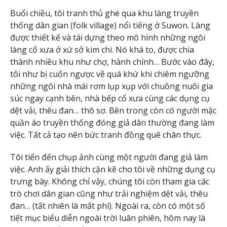
Buổi chiều, tôi tranh thủ ghé qua khu làng truyền
thống dân gian (folk village) nổi tiếng ở Suwon. Làng
được thiết kế và tái dựng theo mô hình những ngôi
làng cổ xưa ở xứ sở kim chi. Nó khá to, được chia
thành nhiều khu như chợ, hành chính… Bước vào đây,
tôi như bị cuốn ngược về quá khứ khi chiêm ngưỡng
những ngôi nhà mái rơm lụp xụp với chuồng nuôi gia
súc ngay cạnh bên, nhà bếp cổ xưa cùng các dụng cụ
dệt vải, thêu đan… thô sơ. Bên trong còn có người mặc
quần áo truyền thống đóng giả dân thường đang làm
việc. Tất cả tạo nên bức tranh đồng quê chân thực.
Tôi tiến đến chụp ảnh cùng một người đang giả làm
việc. Anh ấy giải thích cặn kẽ cho tôi về những dụng cụ
trưng bày. Không chỉ vậy, chúng tôi còn tham gia các
trò chơi dân gian cũng như trải nghiệm dệt vải, thêu
đan… (tất nhiên là mất phí). Ngoài ra, còn có một số
tiết mục biểu diễn ngoài trời luân phiên, hôm nay là