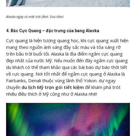
Alaska ngày có mặt trời (Ảnh: Sưu tầm)
4. Bắc Cực Quang – đặc trưng của bang Alaska
Cực quang là hiện tượng quang học, khi cực quang xuất hiện
mang theo nguồn ánh sáng đầy sắc màu và tỏa sáng rỡ
trên bầu trời buổi tối. Alaska là địa điểm ngắm cực quang
đẹp nhất của nước Mỹ. Nếu muốn đến đây ngắm cực quang
du khách có thể tham khảo qua các bài báo dự báo thời tiết
về cực quang. Nơi tốt nhất để ngắm cực quang ở Alaska là
Fairbanks, Denali thuộc vùng lãnh thổ Yokon. dự ngay
chuyến
du lịch Mỹ trọn gói tiết kiệm
để khám phá trót
nhiều điều thích ở Mỹ cũng như ở Alaska nhé!