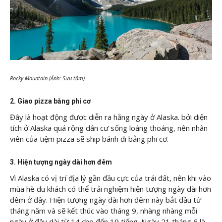
Rocky Mountain (Ảnh: Sưu tầm)
2. Giao pizza bằng phi cơ
Đây là hoạt động được diễn ra hằng ngày ở Alaska. bởi diện
tích ở Alaska quá rộng dân cư sống loáng thoáng, nên nhân
viên của tiệm pizza sẽ ship bánh đi bằng phi cơ.
3. Hiện tượng ngày dài hơn đêm
Vì Alaska có vị trí địa lý gần đầu cực của trái đất, nên khi vào
mùa hè du khách có thể trải nghiệm hiện tượng ngày dài hơn
đêm ở đây. Hiện tượng ngày dài hơn đêm này bắt đầu từ
tháng năm và sẽ kết thúc vào tháng 9, nhàng nhàng mỗi
ngày ở đây dài từ 14 cho đến 19 tiếng. Ngày 21 tháng 6 là