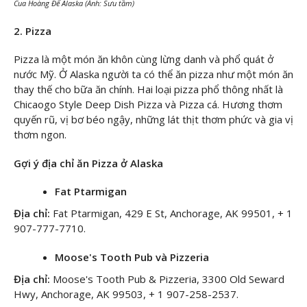
Cua Hoàng Đế Alaska (Ảnh: Sưu tầm)
2. Pizza
Pizza là một món ăn khôn cùng lừng danh và phổ quát ở
nước Mỹ. Ở Alaska người ta có thể ăn pizza như một món ăn
thay thế cho bữa ăn chính. Hai loại pizza phổ thông nhất là
Chicaogo Style Deep Dish Pizza và Pizza cá. Hương thơm
quyến rũ, vị bơ béo ngậy, những lát thịt thơm phức và gia vị
thơm ngon.
Gợi ý địa chỉ ăn Pizza ở Alaska
Fat Ptarmigan
Địa chỉ:
Fat Ptarmigan, 429 E St, Anchorage, AK 99501, + 1
907-777-7710.
Moose's Tooth Pub và Pizzeria
Địa chỉ:
Moose's Tooth Pub & Pizzeria, 3300 Old Seward
Hwy, Anchorage, AK 99503, + 1 907-258-2537.