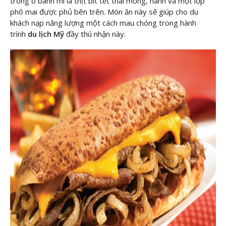
trong ổ bánh mì là thịt bít tết thái mỏng, hành và một lớp
phô mai được phủ bên trên. Món ăn này sẽ giúp cho du
khách nạp năng lượng một cách mau chóng trong hành
trình
du lịch Mỹ
đầy thú nhận này.