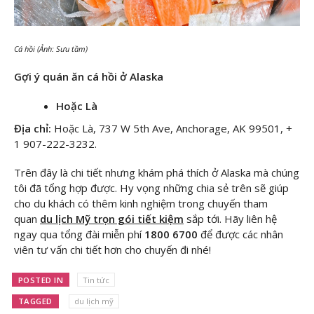
Cá hồi (Ảnh: Sưu tầm)
Gợi ý quán ăn cá hồi ở Alaska
Hoặc Là
Địa chỉ:
Hoặc Là, 737 W 5th Ave, Anchorage, AK 99501, +
1 907-222-3232.
Trên đây là chi tiết nhưng khám phá thích ở Alaska mà chúng
tôi đã tổng hợp được. Hy vọng những chia sẻ trên sẽ giúp
cho du khách có thêm kinh nghiệm trong chuyến tham
quan
du lịch Mỹ trọn gói tiết kiệm
sắp tới. Hãy liên hệ
ngay
qua tổng đài miễn phí
1800 6700
để được các nhân
viên tư vấn chi tiết hơn cho chuyến đi nhé!
POSTED IN
Tin tức
TAGGED
du lịch mỹ