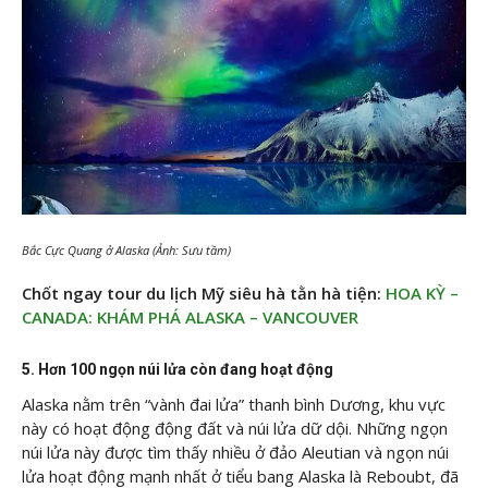
Bắc Cực Quang ở Alaska (Ảnh: Sưu tầm)
Chốt ngay tour du lịch Mỹ siêu hà tằn hà tiện:
HOA KỲ –
CANADA: KHÁM PHÁ ALASKA – VANCOUVER
5. Hơn 100 ngọn núi lửa còn đang hoạt động
Alaska nằm trên “vành đai lửa” thanh bình Dương, khu vực
này có hoạt động động đất và núi lửa dữ dội. Những ngọn
núi lửa này được tìm thấy nhiều ở đảo Aleutian và ngọn núi
lửa hoạt động mạnh nhất ở tiểu bang Alaska là Reboubt, đã