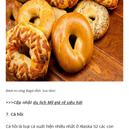
Bánh mì vòng Bagel (Ảnh: Sưu tầm)
>>>Cập nhật
du lịch Mỹ giá rẻ siêu hời
7. Cá hồi
Cá hồi là loại cá xuất hiện nhiều nhất ở Alaska từ các con