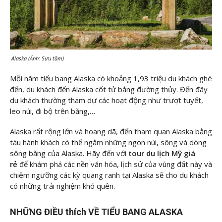
Alaska (Ảnh: Sưu tầm)
Mỗi năm tiểu bang Alaska có khoảng 1,93 triệu du khách ghé
đến, du khách đến Alaska cốt tử bằng đường thủy. Đến đây
du khách thường tham dự các hoạt động như trượt tuyết,
leo núi, đi bộ trên băng,…
Alaska rất rộng lớn và hoang dã, đến tham quan Alaska bằng
tàu hành khách có thể ngắm những ngọn núi, sông và dòng
sông băng của Alaska. Hãy đến với
tour du lịch Mỹ giá
rẻ
để khám phá các nền văn hóa, lịch sử của vùng đất này và
chiêm ngưỡng các kỳ quang ranh tại Alaska sẽ cho du khách
có những trải nghiệm khó quên.
NHỮNG ĐIỀU thích VỀ TIỂU BANG ALASKA