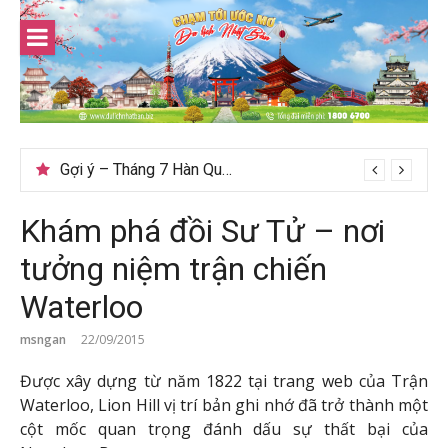
Skip
to
content
Gợi ý – Tháng 7 Hàn Quốc nên đi đâu, mặc gì đẹp?
Khám phá đồi Sư Tử – nơi
tưởng niệm trận chiến
Waterloo
msngan
22/09/2015
Được xây dựng từ năm 1822 tại trang web của Trận
Waterloo, Lion Hill vị trí bản ghi nhớ đã trở thành một
cột mốc quan trọng đánh dấu sự thất bại của