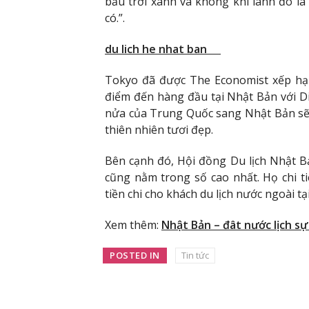
bầu trời xanh và không khí lành đó l
có.”.
du lich he nhat ban
Tokyo đã được The Economist xếp hạng
điểm đến hàng đầu tại Nhật Bản với 
nửa của Trung Quốc sang Nhật Bản sẽ 
thiên nhiên tươi đẹp.
Bên cạnh đó, Hội đồng Du lịch Nhật 
cũng nằm trong số cao nhất. Họ chi t
tiền chi cho khách du lịch nước ngoài tạ
Xem thêm:
Nhật Bản – đât nước lịch sự
POSTED IN
Tin tức