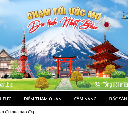
N TỨC
ĐIỂM THAM QUAN
CẨM NANG
ĐẶC SẢN
nên đi mùa nào đẹp