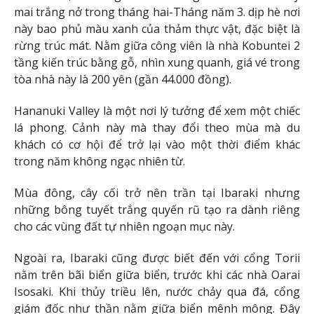
mai trắng nở trong tháng hai-Tháng năm 3. dịp hè nơi
này bao phủ màu xanh của thảm thực vật, đặc biệt là
rừng trúc mát. Nằm giữa công viên là nhà Kobuntei 2
tầng kiến ​​trúc bằng gỗ, nhìn xung quanh, giá vé trong
tòa nhà này là 200 yên (gần 44.000 đồng).
Hananuki Valley là một nơi lý tưởng để xem một chiếc
lá phong. Cảnh này mà thay đổi theo mùa mà du
khách có cơ hội để trở lại vào một thời điểm khác
trong năm không ngạc nhiên từ.
Mùa đông, cây cối trở nên trần tại Ibaraki nhưng
những bông tuyết trắng quyến rũ tạo ra dành riêng
cho các vùng đất tự nhiên ngoạn mục này.
Ngoài ra, Ibaraki cũng được biết đến với cổng Torii
nằm trên bãi biển giữa biển, trước khi các nhà Oarai
Isosaki. Khi thủy triều lên, nước chảy qua đá, cổng
giám đốc như thần nằm giữa biển mênh mông. Đây