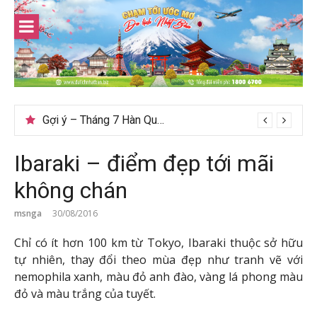
Skip
to
content
Gợi ý – Tháng 7 Hàn Quốc nên đi đâu, mặc gì đẹp?
Ibaraki – điểm đẹp tới mãi
không chán
msnga
30/08/2016
Chỉ có ít hơn 100 km từ Tokyo, Ibaraki thuộc sở hữu
tự nhiên, thay đổi theo mùa đẹp như tranh vẽ với
nemophila xanh, màu đỏ anh đào, vàng lá phong màu
đỏ và màu trắng của tuyết.