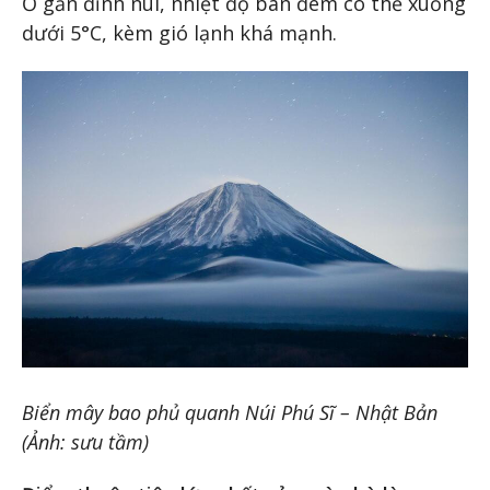
Ở gần đỉnh núi, nhiệt độ ban đêm có thể xuống
dưới 5°C, kèm gió lạnh khá mạnh.
Biển mây bao phủ quanh Núi Phú Sĩ – Nhật Bản
(Ảnh: sưu tầm)