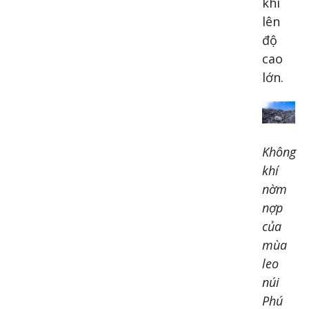
khi
lên
độ
cao
lớn.
Không
khí
nờm
nợp
của
mùa
leo
núi
Phú