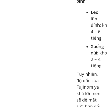
bình:
Leo
lên
đỉnh:
kh
4 – 6
tiếng
Xuống
núi:
kho
2 – 4
tiếng
Tuy nhiên,
độ dốc của
Fujinomiya
khá lớn nên
sẽ dễ mất
sức hơn đối