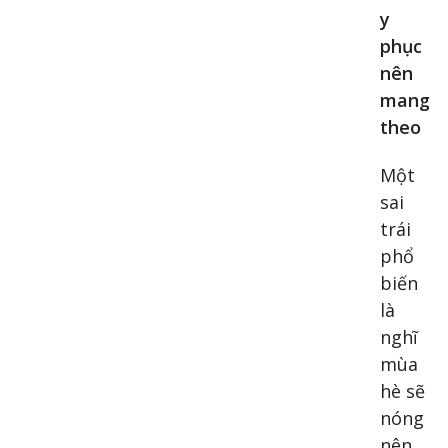
y
phục
nên
mang
theo
Một
sai
trái
phổ
biến
là
nghĩ
mùa
hè sẽ
nóng
nên