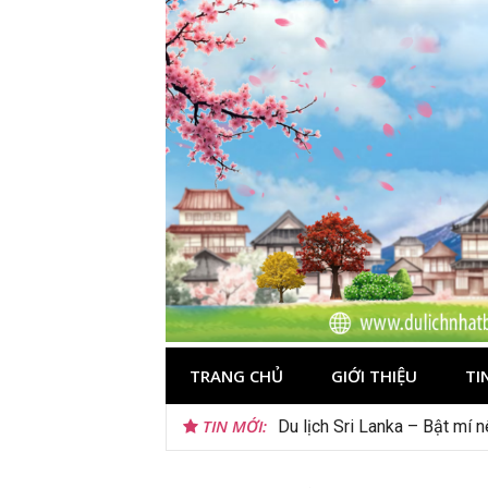
Skip
to
content
TRANG CHỦ
GIỚI THIỆU
TI
TIN MỚI:
Gợi ý – Tháng 7 Hàn Quốc n