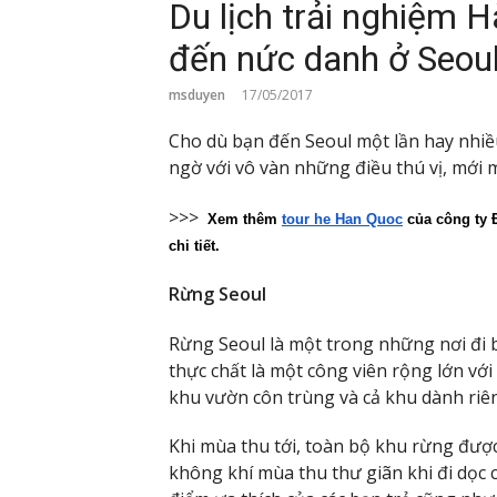
Du lịch trải nghiệm 
đến nức danh ở Seou
msduyen
17/05/2017
Cho dù bạn đến Seoul một lần hay nhiề
ngờ với vô vàn những điều thú vị, mới 
>>>
 Xem thêm 
tour he Han Quoc
của công ty Đ
chi tiết.
Rừng Seoul
Rừng Seoul là một trong những nơi đi 
thực chất là một công viên rộng lớn v
khu vườn côn trùng và cả khu dành riên
Khi mùa thu tới, toàn bộ khu rừng đượ
không khí mùa thu thư giãn khi đi dọc c