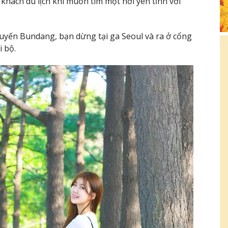
khách du lịch khi muốn tìm một nơi yên tĩnh với
tuyến Bundang, bạn dừng tại ga Seoul và ra ở cổng
i bộ.