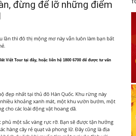
Hàn, đừng để lỡ những điểm
T
l
u lần thì đô thị mộng mơ này vẫn luôn làm bạn bất
mẻ.
ất Việt Tour tại đây, hoặc liên hệ 1800 6700 để được tư vấn 
bộ đẹp nhất tại thủ đô Hàn Quốc. Khu rừng này
ới nhiều khoảng xanh mát, một khu vườn bướm, một
g cho các loài động vật hoang dã.
c phủ một sắc vàng rực rỡ. Bạn sẽ được tận hưởng
ác hàng cây rẻ quạt và phong lữ. Đây cũng là địa