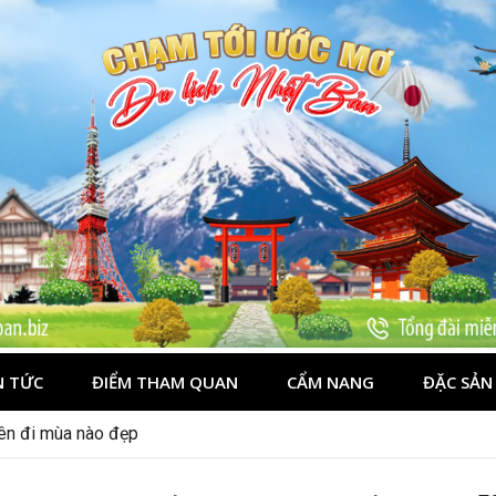
N TỨC
ĐIỂM THAM QUAN
CẨM NANG
ĐẶC SẢN
ên đi đâu, mặc gì đẹp?