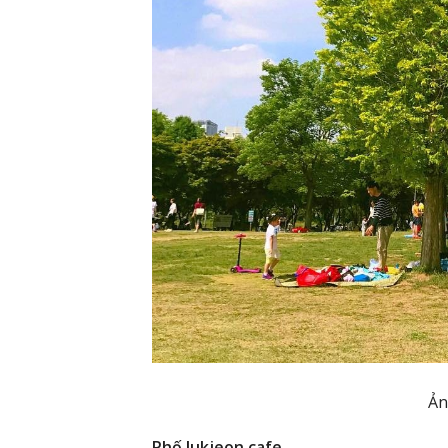
Ản
Phố Jukjeon cafe