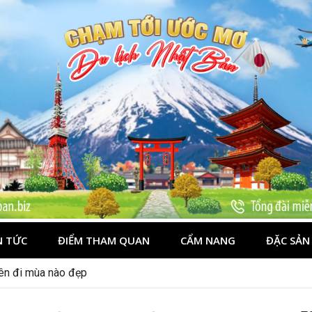
N TỨC
ĐIỂM THAM QUAN
CẨM NANG
ĐẶC SẢN
nên đi mùa nào đẹp