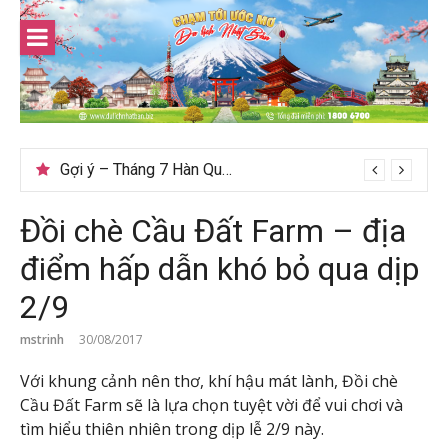
Skip
to
content
Gợi ý – Tháng 7 Hàn Quốc nên đi đâu, mặc gì đẹp?
Đồi chè Cầu Đất Farm – địa
điểm hấp dẫn khó bỏ qua dịp
2/9
mstrinh
30/08/2017
Với khung cảnh nên thơ, khí hậu mát lành, Đồi chè
Cầu Đất Farm sẽ là lựa chọn tuyệt vời để vui chơi và
tìm hiểu thiên nhiên trong dịp lễ 2/9 này.