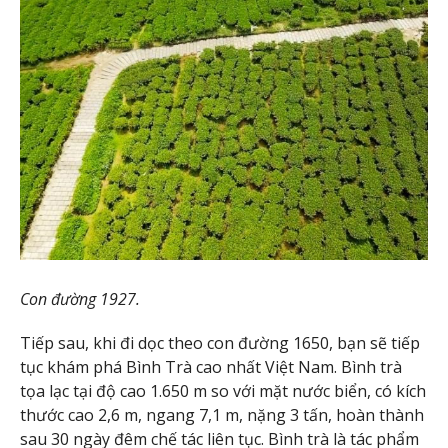
Con đường 1927.
Tiếp sau, khi đi dọc theo con đường 1650, bạn sẽ tiếp
tục khám phá Bình Trà cao nhất Việt Nam. Bình trà
tọa lạc tại độ cao 1.650 m so với mặt nước biển, có kích
thước cao 2,6 m, ngang 7,1 m, nặng 3 tấn, hoàn thành
sau 30 ngày đêm chế tác liên tục. Bình trà là tác phẩm