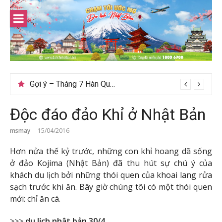
Skip
to
content
Gợi ý – Tháng 7 Hàn Quốc nên đi đâu, mặc gì đẹp?
Tips du lịch Đông Âu trở nên trọn vẹn hơn
Độc đáo đảo Khỉ ở Nhật Bản
msmay
15/04/2016
Hơn nửa thế kỷ trước, những con khỉ hoang dã sống
ở đảo Kojima (Nhật Bản) đã thu hút sự chú ý của
khách du lịch bởi những thói quen của khoai lang rửa
sạch trước khi ăn. Bây giờ chúng tôi có một thói quen
mới: chỉ ăn cá.
>>>
du lịch nhật bản 30/4