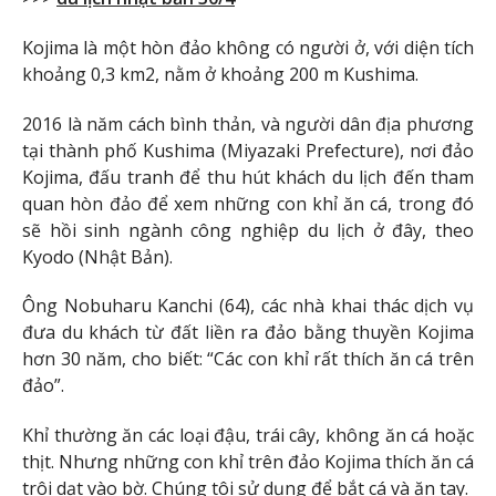
Kojima là một hòn đảo không có người ở, với diện tích
khoảng 0,3 km2, nằm ở khoảng 200 m Kushima.
2016 là năm cách bình thản, và người dân địa phương
tại thành phố Kushima (Miyazaki Prefecture), nơi đảo
Kojima, đấu tranh để thu hút khách du lịch đến tham
quan hòn đảo để xem những con khỉ ăn cá, trong đó
sẽ hồi sinh ngành công nghiệp du lịch ở đây, theo
Kyodo (Nhật Bản).
Ông Nobuharu Kanchi (64), các nhà khai thác dịch vụ
đưa du khách từ đất liền ra đảo bằng thuyền Kojima
hơn 30 năm, cho biết: “Các con khỉ rất thích ăn cá trên
đảo”.
Khỉ thường ăn các loại đậu, trái cây, không ăn cá hoặc
thịt. Nhưng những con khỉ trên đảo Kojima thích ăn cá
trôi dạt vào bờ. Chúng tôi sử dụng để bắt cá và ăn tay.