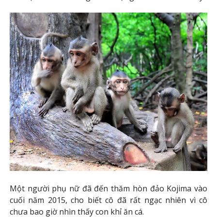
Một người phụ nữ đã đến thăm hòn đảo Kojima vào
cuối năm 2015, cho biết cô đã rất ngạc nhiên vì cô
chưa bao giờ nhìn thấy con khỉ ăn cá.