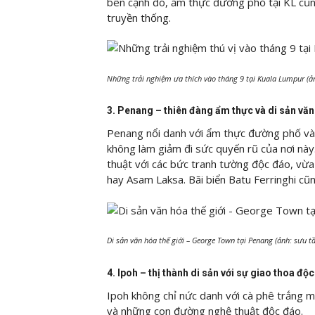
bên cạnh đó, ẩm thực đường phố tại KL cũn
truyền thống.
Những trải nghiệm ưa thích vào tháng 9 tại Kuala Lumpur (ả
3. Penang – thiên đàng ẩm thực và di sản vă
Penang nổi danh với ẩm thực đường phố và
không làm giảm đi sức quyến rũ của nơi nà
thuật với các bức tranh tường độc đáo, v
hay Asam Laksa. Bãi biển Batu Ferringhi cũn
Di sản văn hóa thế giới – George Town tại Penang (ảnh: sưu t
4. Ipoh – thị thành di sản với sự giao thoa độ
Ipoh không chỉ nức danh với cà phê trắng m
và những con đường nghệ thuật độc đáo.