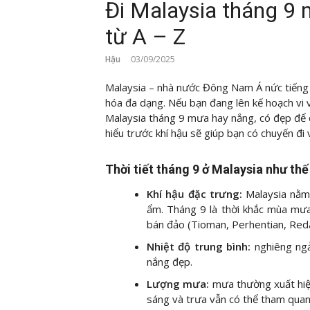
Đi Malaysia tháng 9 m
từ A – Z
Hậu
03/09/2025
Malaysia – nhà nước Đông Nam Á nức tiếng
hóa đa dạng. Nếu bạn đang lên kế hoạch vi v
Malaysia tháng 9 mưa hay nắng, có đẹp để d
hiểu trước khí hậu sẽ giúp bạn có chuyến đi 
Thời tiết tháng 9 ở Malaysia như th
Khí hậu đặc trưng:
Malaysia nằm
ẩm. Tháng 9 là thời khắc mùa mưa
bán đảo (Tioman, Perhentian, Red
Nhiệt độ trung bình:
nghiêng ng
nắng đẹp.
Lượng mưa:
mưa thường xuất hiệ
sáng và trưa vẫn có thể tham quan,