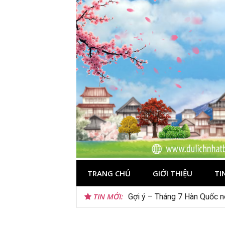
Skip
to
content
TRANG CHỦ
GIỚI THIỆU
TI
TIN MỚI:
Tips du lịch Sri Lanka trọn 