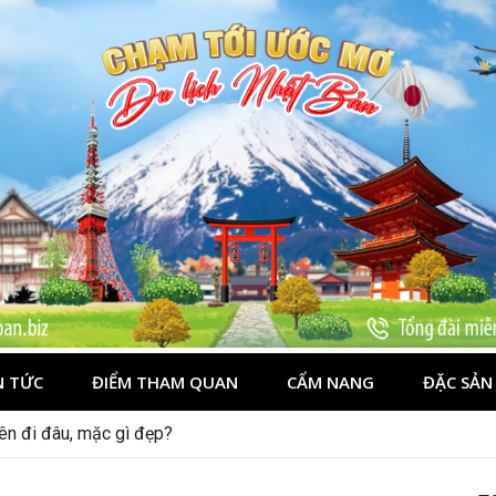
N TỨC
ĐIỂM THAM QUAN
CẨM NANG
ĐẶC SẢN
vẹn cho người mới