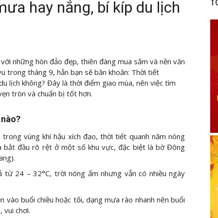
ưa hay nắng, bí kíp du lịch
T
 với những hòn đảo đẹp, thiên đàng mua sắm và nền văn
u trong tháng 9, hẳn bạn sẽ băn khoăn: Thời tiết
u lịch không? Đây là thời điểm giao mùa, nên việc tìm
vẹn tròn và chuẩn bị tốt hơn.
ế nào?
 trong vùng khí hậu xích đạo, thời tiết quanh năm nóng
 bắt đầu rõ rệt ở một số khu vực, đặc biệt là bờ Đông
ang).
ả từ 24 – 32°C, trời nóng ẩm nhưng vẫn có nhiều ngày
n vào buổi chiều hoặc tối, dạng mưa rào nhanh nên buổi
 vui chơi.