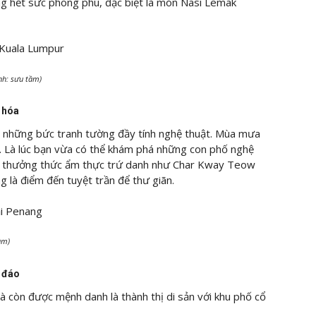
g hết sức phong phú, đặc biệt là món Nasi Lemak
nh: sưu tầm)
n hóa
 những bức tranh tường đầy tính nghệ thuật. Mùa mưa
y. Là lúc bạn vừa có thể khám phá những con phố nghệ
ừa thưởng thức ẩm thực trứ danh như Char Kway Teow
g là điểm đến tuyệt trần để thư giãn.
ầm)
c đáo
à còn được mệnh danh là thành thị di sản với khu phố cổ