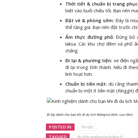
Thời tiết & chuẩn bị trang phục
biệt vào buổi chiều tối. Bạn nên
Đặt vé & phòng sớm:
Đây là mùa
thể tăng giá. Bạn nên đặt trước chí
Ẩm thực đường phố:
Đừng bỏ q
laksa. Các khu chợ đêm và phố ẩm
chăng.
Đi lại & phương tiện:
xe điện ngầ
đi lại trong tỉnh thành. Nếu đi th
linh hoạt hơn.
Chuẩn bị tiền mặt:
dù rằng thanh
chuẩn bị một ít tiền mặt (Ringgit
Bí kíp dành cho bạn khi đi du lịch Malaysia (ảnh: sưu tầm)
POSTED IN
Tin tức
TAGGED
du lịch malaysia tháng 9