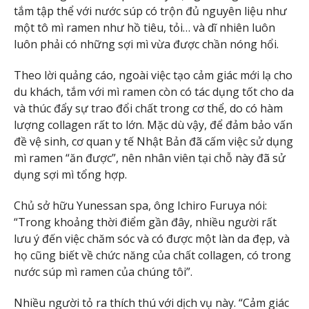
tắm tập thể với nước súp có trộn đủ nguyên liệu như
một tô mì ramen như hồ tiêu, tỏi… và dĩ nhiên luôn
luôn phải có những sợi mì vừa được chần nóng hổi.
Theo lời quảng cáo, ngoài việc tạo cảm giác mới lạ cho
du khách, tắm với mì ramen còn có tác dụng tốt cho da
và thúc đẩy sự trao đổi chất trong cơ thể, do có hàm
lượng collagen rất to lớn. Mặc dù vậy, để đảm bảo vấn
đề vệ sinh, cơ quan y tế Nhật Bản đã cấm việc sử dụng
mì ramen “ăn được”, nên nhân viên tại chỗ này đã sử
dụng sợi mì tổng hợp.
Chủ sở hữu Yunessan spa, ông Ichiro Furuya nói:
“Trong khoảng thời điểm gần đây, nhiều người rất
lưu ý đến việc chăm sóc và có được một làn da đẹp, và
họ cũng biết về chức năng của chất collagen, có trong
nước súp mì ramen của chúng tôi”.
Nhiều người tỏ ra thích thú với dịch vụ này. “Cảm giác