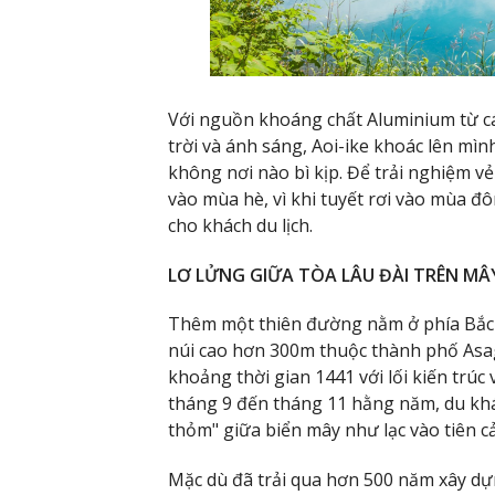
Với nguồn khoáng chất Aluminium từ cá
trời và ánh sáng, Aoi-ike khoác lên mì
không nơi nào bì kịp. Để trải nghiệm v
vào mùa hè, vì khi tuyết rơi vào mùa đ
cho khách du lịch.
LƠ LỬNG GIỮA TÒA LÂU ĐÀI TRÊN MÂ
Thêm một thiên đường nằm ở phía Bắc N
núi cao hơn 300m thuộc thành phố Asa
khoảng thời gian 1441 với lối kiến trú
tháng 9 đến tháng 11 hằng năm, du khác
thỏm" giữa biển mây như lạc vào tiên cả
Mặc dù đã trải qua hơn 500 năm xây d