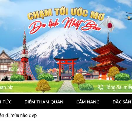
N TỨC
ĐIỂM THAM QUAN
CẨM NANG
ĐẶC SẢN
nên đi mùa nào đẹp