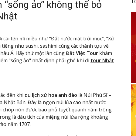
 “sống ảo” không thể bỏ
T
 Nhật
 cái tên mĩ miều như “Đất nước mặt trời mọc”, “Xứ
tiếng như sushi, sashimi cùng các thành tựu về
Châu Á. Hãy thử một lần cùng
Đất Việt Tour
khám
iểm "sống ảo" nhất định phải ghé khi đi
tour Nhật
ắc đến khi
du lịch xứ hoa anh đào
là Núi Phú Sĩ –
a Nhật Bản. Đây là ngọn núi lửa cao nhất nước
nh chóp nón được bao phủ tuyết quanh năm trông
trong là dấu tích của miệng núi lửa rộng khoảng
vào năm 1707.