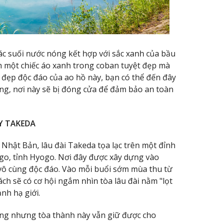
c suối nước nóng kết hợp với sắc xanh của bầu
nh một chiếc áo xanh trong coban tuyệt đẹp mà
ẻ đẹp độc đáo của ao hồ này, bạn có thể đến đây
ông, nơi này sẽ bị đóng cửa để đảm bảo an toàn
Y TAKEDA
hật Bản, lâu đài Takeda tọa lạc trên một đỉnh
go, tỉnh Hyogo. Nơi đây được xây dựng vào
c vô cùng độc đáo. Vào mỗi buổi sớm mùa thu từ
h sẽ có cơ hội ngắm nhìn tòa lâu đài nằm "lọt
nh hạ giới.
ựng nhưng tòa thành này vẫn giữ được cho