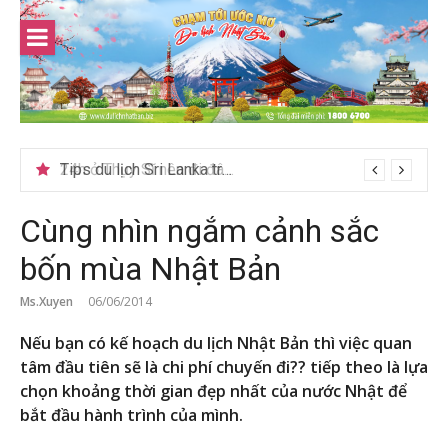
Skip
to
content
24h ở Thụy Sĩ nên đi đâu, chơi gì?
Cùng nhìn ngắm cảnh sắc
bốn mùa Nhật Bản
Ms.Xuyen
06/06/2014
Nếu bạn có kế hoạch du lịch Nhật Bản thì việc quan
tâm đầu tiên sẽ là chi phí chuyến đi?? tiếp theo là lựa
chọn khoảng thời gian đẹp nhất của nước Nhật để
bắt đầu hành trình của mình.