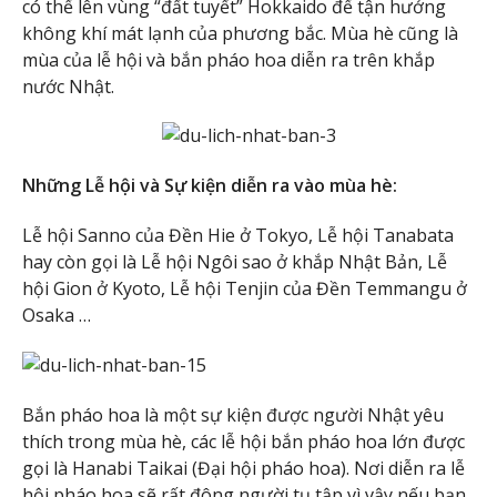
có thể lên vùng “đất tuyết” Hokkaido để tận hưởng
không khí mát lạnh của phương bắc. Mùa hè cũng là
mùa của lễ hội và bắn pháo hoa diễn ra trên khắp
nước Nhật.
Những Lễ hội và Sự kiện diễn ra vào mùa hè:
Lễ hội Sanno của Đền Hie ở Tokyo, Lễ hội Tanabata
hay còn gọi là Lễ hội Ngôi sao ở khắp Nhật Bản, Lễ
hội Gion ở Kyoto, Lễ hội Tenjin của Đền Temmangu ở
Osaka …
Bắn pháo hoa là một sự kiện được người Nhật yêu
thích trong mùa hè, các lễ hội bắn pháo hoa lớn được
gọi là Hanabi Taikai (Đại hội pháo hoa). Nơi diễn ra lễ
hội pháo hoa sẽ rất đông người tụ tập vì vậy nếu bạn