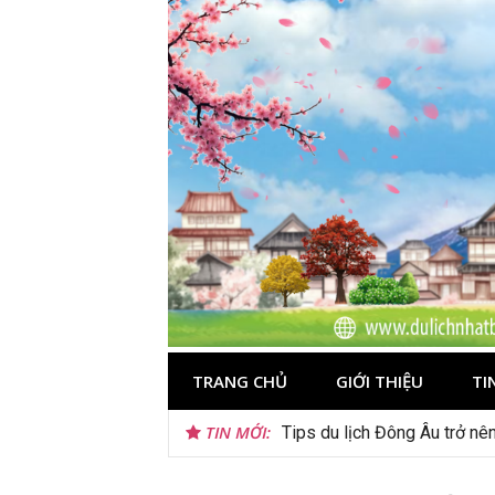
Skip
to
content
TRANG CHỦ
GIỚI THIỆU
TI
TIN MỚI:
Tips du lịch Đông Âu trở nê