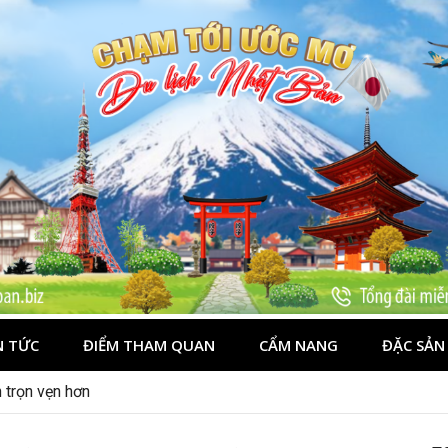
N TỨC
ĐIỂM THAM QUAN
CẨM NANG
ĐẶC SẢN
n trọn vẹn hơn