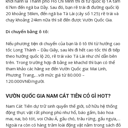
khởi hành là Thành phố Hồ Chí Minh thì đi từ quốc lộ 1A tầm
67km đến ngã ba Dầy. Sau đó, bạn rẽ trái đi đường quốc lộ
20 khoảng 58km, đến ngã ba Tà Lài (cây số 125) rẽ trái và
chạy khoảng 24km nữa thì sẽ đến được Vườn Quốc Gia.
Di chuyển bằng ô tô:
Nếu phương tiện di chuyển của bạn là ô tô thì từ hướng cao
tốc Long Thành – Dầu Giây, sau khi đi hết cao tốc thì đi tiếp
theo hướng quốc lộ 20, rẽ trái vào Tà Lài như chỉ dẫn bên
trên. Trong trường hợp đi bằng xe khachd thì bạn có thể
tham khảo các hãng xe đến Vườn Quốc gia: Mai Linh,
Phương Trang,…với mức giá từ 80.000 –
120.000VNĐ/người.
VƯỜN QUỐC GIA NAM CÁT TIÊN CÓ GÌ HOT?
Nam Cát Tiên dự trữ sinh quyển thế giới, sở hữu hệ thống
động thực vật rất phong phú như hổ, báo gấm, báo hoa
mai, nai, bò tót, voi Châu Á, gấu chó, trâu rừng, gấu ngựa,…
Ngoài ra còn có hàng trăm loài động vật nằm trong sách đỏ