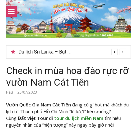
Skip
to
content
Gợi ý – Tháng 7 Hàn Quốc nên đi đâu, mặc gì đẹp?
Check in mùa hoa đào rực rỡ
vườn Nam Cát Tiên
Hậu
25/07/2023
Vườn Quốc Gia Nam Cát Tiên
đang có gì hot mà khách du
lịch từ Thành phố Hồ Chí Minh “lũ lượt” kéo xuống?
Cùng
Đất Việt Tour đi
tour du lịch miền Nam
tìm hiểu
nguyên nhân của “hiện tượng” này ngay bây giờ nhé!