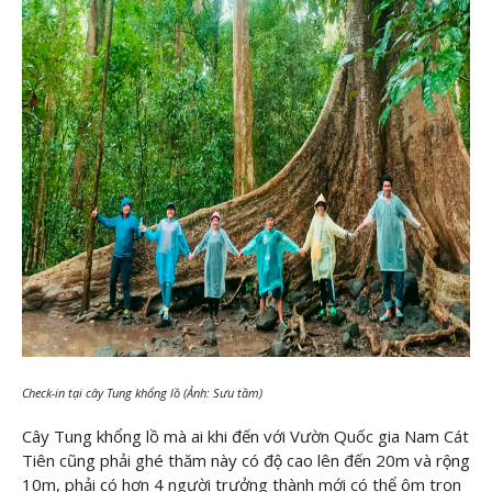
Check-in tại cây Tung khổng lồ (Ảnh: Sưu tầm)
Cây Tung khổng lồ mà ai khi đến với Vườn Quốc gia Nam Cát
Tiên cũng phải ghé thăm này có độ cao lên đến 20m và rộng
10m, phải có hơn 4 người trưởng thành mới có thể ôm trọn