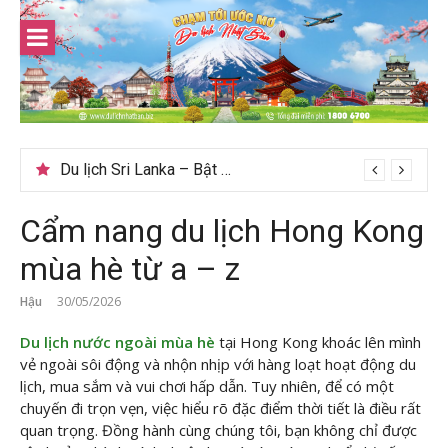
Skip
to
content
Du lịch Sri Lanka – Bật mí nên đi mùa nào đẹp
Cẩm nang du lịch Hong Kong
mùa hè từ a – z
Hậu
30/05/2026
Du lịch nước ngoài mùa hè
tại Hong Kong khoác lên mình
vẻ ngoài sôi động và nhộn nhịp với hàng loạt hoạt động du
lịch, mua sắm và vui chơi hấp dẫn. Tuy nhiên, để có một
chuyến đi trọn vẹn, việc hiểu rõ đặc điểm thời tiết là điều rất
quan trọng. Đồng hành cùng chúng tôi, bạn không chỉ được