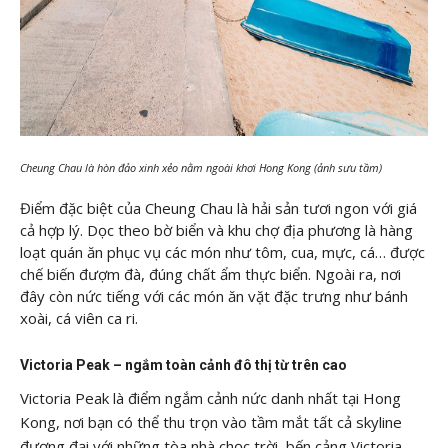
Cheung Chau là hòn đảo xinh xẻo nằm ngoài khơi Hong Kong (ảnh sưu tầm)
Điểm đặc biệt của Cheung Chau là hải sản tươi ngon với giá
cả hợp lý. Dọc theo bờ biển và khu chợ địa phương là hàng
loạt quán ăn phục vụ các món như tôm, cua, mực, cá… được
chế biến đượm đà, đúng chất ẩm thực biển. Ngoài ra, nơi
đây còn nức tiếng với các món ăn vặt đặc trưng như bánh
xoài, cá viên ca ri.
Victoria Peak – ngắm toàn cảnh đô thị từ trên cao
Victoria Peak là điểm ngắm cảnh nức danh nhất tại Hong
Kong, nơi bạn có thể thu trọn vào tầm mắt tất cả skyline
đương đại với những tòa nhà chọc trời, bến cảng Victoria