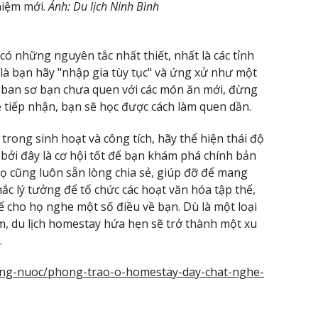
hiệm mới.
Ảnh: Du lịch Ninh Bình
ó những nguyên tắc nhất thiết, nhất là các tỉnh
 là bạn hãy "nhập gia tùy tục" và ứng xử như một
 ban sơ bạn chưa quen với các món ăn mới, đừng
ẻ tiếp nhận, bạn sẽ học được cách làm quen dần.
trong sinh hoạt và công tích, hãy thể hiện thái độ
 bởi đây là cơ hội tốt để bạn khám phá chính bản
Họ cũng luôn sẵn lòng chia sẻ, giúp đỡ để mang
hắc lý tưởng để tổ chức các hoạt văn hóa tập thể,
 cho họ nghe một số điều về bạn. Dù là một loại
am, du lịch homestay hứa hẹn sẽ trở thành một xu
.
trong-nuoc/phong-trao-o-homestay-day-chat-nghe-