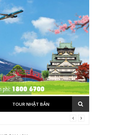
TOUR NHẬT BẢN