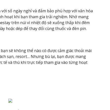
 với số ngày nghỉ và đảm bảo phù hợp với văn hóa
nh hoạt khi bạn tham gia trải nghiệm. Nhớ mang
stay trên núi vì nhiệt độ sẽ xuống thấp khi đêm
ày hoặc dép để thay đổi cùng thuốc và đèn pin.
 bạn sẽ không thể nào có được cảm giác thoải mái
hách sạn, resort… Nhưng bù lại, bạn được mang
 tế và thú khi trực tiếp tham gia vào từng hoạt