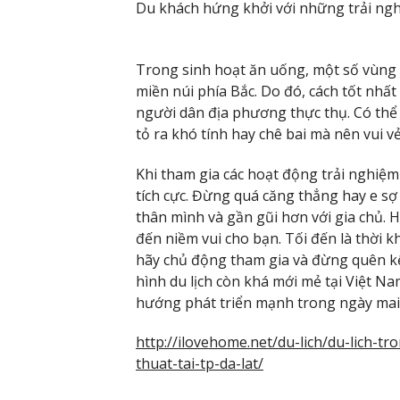
Du khách hứng khởi với những trải ng
Trong sinh hoạt ăn uống, một số vùng c
miền núi phía Bắc. Do đó, cách tốt nhất
người dân địa phương thực thụ. Có thể
tỏ ra khó tính hay chê bai mà nên vui v
Khi tham gia các hoạt động trải nghiệm 
tích cực. Đừng quá căng thẳng hay e sợ
thân mình và gần gũi hơn với gia chủ. 
đến niềm vui cho bạn. Tối đến là thời k
hãy chủ động tham gia và đừng quên kể
hình du lịch còn khá mới mẻ tại Việt N
hướng phát triển mạnh trong ngày mai
http://ilovehome.net/du-lich/du-lich-
thuat-tai-tp-da-lat/