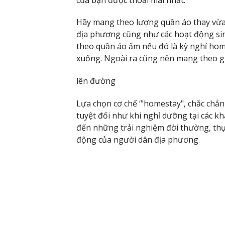
Hãy mang theo lượng quần áo thay vừa
địa phương cũng như các hoạt động si
theo quần áo ấm nếu đó là kỳ nghỉ home
xuống. Ngoài ra cũng nên mang theo gi
lên đường
Lựa chọn cơ chế ‘"homestay", chắc chắn
tuyệt đối như khi nghỉ dưỡng tại các k
đến những trải nghiệm đời thường, thực
động của người dân địa phương.