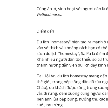
Cùng ăn, ở, sinh hoạt với người dân là 
Vietlandmarks.
Điểm đến
Du lịch "homestay" hiện tạo ra mạnh ở 
vào sở thích và khoảng cách bạn có thể
sách du lịch "homestay", Sa Pa là điểm 
Khá nhiều người dân tộc thiểu số cư trú
thành hướng dẫn viên du lịch đầy kinh
Tại Hội An, du lịch homestay mang đến
thế giới, trong nếp sống dân dã của ng
Châu), du khách được sống trong các n
vải, đi rừng, đêm xuống cùng người dâ
bên ánh lửa bập bùng, hưởng thụ các 
suối, rau rừng.