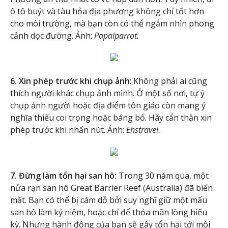
ô tô buýt và tàu hỏa địa phương không chỉ tốt hơn
cho môi trường, mà bạn còn có thể ngắm nhìn phong
cảnh dọc đường. Ảnh:
Papalparrot.
6. Xin phép trước khi chụp ảnh
: Không phải ai cũng
thích người khác chụp ảnh mình. Ở một số nơi, tự ý
chụp ảnh người hoặc địa điểm tôn giáo còn mang ý
nghĩa thiếu coi trọng hoặc báng bổ. Hãy cẩn thận xin
phép trước khi nhấn nút. Ảnh:
Ehstravel.
7. Đừng làm tổn hại san hô:
Trong 30 năm qua, một
nửa rạn san hô Great Barrier Reef (Australia) đã biến
mất. Bạn có thể bị cám dỗ bởi suy nghĩ giữ một mẩu
san hô làm kỷ niệm, hoặc chỉ để thỏa mãn lòng hiếu
kỳ. Nhưng hành động của bạn sẽ gây tổn hại tới môi