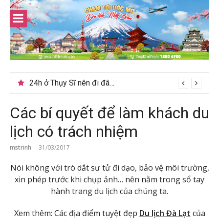
Skip
to
content
Du lịch Sri Lanka – Bật mí nên đi mùa nào đẹp
24h ở Thụy Sĩ nên đi đâu, chơi gì?
Các bí quyết để làm khách du
lịch có trách nhiệm
mstrinh
31/03/2017
Nói không với trò dắt sư tử đi dạo, bảo vệ môi trường,
xin phép trước khi chụp ảnh… nên nằm trong sổ tay
hành trang du lịch của chúng ta.
Xem thêm: Các địa điểm tuyệt đẹp
Du lịch Đà Lạt
của