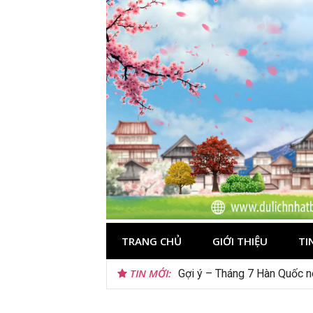
Skip
to
content
TRANG CHỦ
GIỚI THIỆU
TI
TIN MỚI:
Tips du lịch Đông Âu trở nê