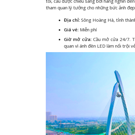
tối, cầu được chiếu sáng bởi hàng nghìn đè
tham quan lý tưởng cho những bức ảnh đẹp 
Địa chỉ:
Sông Hoàng Hà, tỉnh thàn
Giá vé:
Miễn phí
Giờ mở cửa:
Cầu mở cửa 24/7. Tu
quan vì ánh đèn LED làm nổi trội v