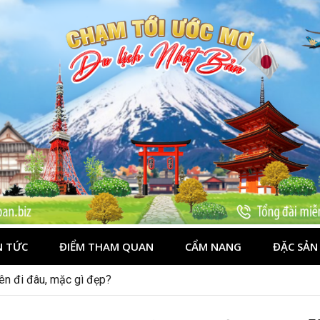
N TỨC
ĐIỂM THAM QUAN
CẨM NANG
ĐẶC SẢN
n trọn vẹn hơn