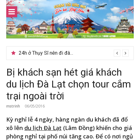
Skip
to
content
Du lịch Sri Lanka – Bật mí nên đi mùa nào đẹp
24h ở Thụy Sĩ nên đi đâu, chơi gì?
Bị khách sạn hét giá khách
du lịch Đà Lạt chọn tour cắm
trại ngoài trời
mstrinh
06/05/2016
Kỳ nghỉ lễ 4 ngày, hàng ngàn du khách đã đổ
xô lên
du lịch Đà Lạt
(Lâm Đồng) khiến cho giá
phòng nghỉ tại phố núi tăng cao. Để có nơi ngủ