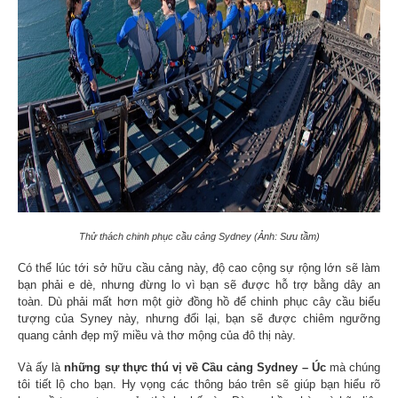
Thử thách chinh phục cầu cảng Sydney (Ảnh: Sưu tầm)
Có thể lúc tới sở hữu cầu cảng này, độ cao cộng sự rộng lớn sẽ làm
bạn phải e dè, nhưng đừng lo vì bạn sẽ được hỗ trợ bằng dây an
toàn. Dù phải mất hơn một giờ đồng hồ để chinh phục cây cầu biểu
tượng của Syney này, nhưng đổi lại, bạn sẽ được chiêm ngưỡng
quang cảnh đẹp mỹ miều và thơ mộng của đô thị này.
Và ấy là
những sự thực thú vị về Cầu cảng Sydney – Úc
mà chúng
tôi tiết lộ cho bạn. Hy vọng các thông báo trên sẽ giúp bạn hiểu rõ