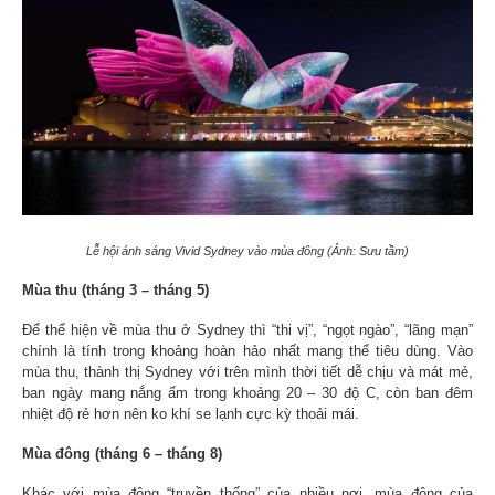
Lễ hội ánh sáng Vivid Sydney vào mùa đông (Ảnh: Sưu tầm)
Mùa thu (tháng 3 – tháng 5)
Để thể hiện về mùa thu ở Sydney thì “thi vị”, “ngọt ngào”, “lãng mạn”
chính là tính trong khoảng hoàn hảo nhất mang thể tiêu dùng. Vào
mùa thu, thành thị Sydney với trên mình thời tiết dễ chịu và mát mẻ,
ban ngày mang nắng ấm trong khoảng 20 – 30 độ C, còn ban đêm
nhiệt độ rẻ hơn nên ko khí se lạnh cực kỳ thoải mái.
Mùa đông (tháng 6 – tháng 8)
Khác với mùa đông “truyền thống” của nhiều nơi, mùa đông của