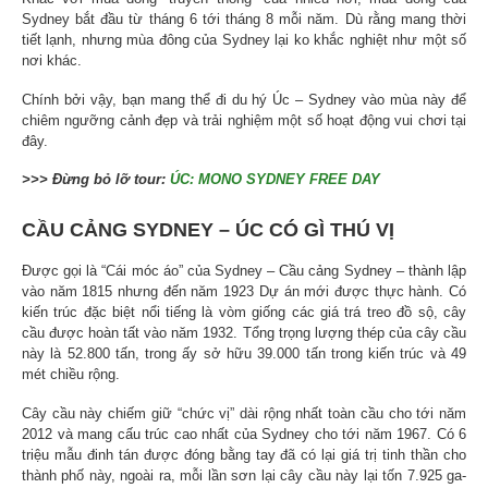
Sydney bắt đầu từ tháng 6 tới tháng 8 mỗi năm. Dù rằng mang thời
tiết lạnh, nhưng mùa đông của Sydney lại ko khắc nghiệt như một số
nơi khác.
Chính bởi vậy, bạn mang thể đi du hý Úc – Sydney vào mùa này để
chiêm ngưỡng cảnh đẹp và trải nghiệm một số hoạt động vui chơi tại
đây.
>>> Đừng bỏ lỡ tour:
ÚC: MONO SYDNEY FREE DAY
CẦU CẢNG SYDNEY – ÚC CÓ GÌ THÚ VỊ
Được gọi là “Cái móc áo” của Sydney – Cầu cảng Sydney – thành lập
vào năm 1815 nhưng đến năm 1923 Dự án mới được thực hành. Có
kiến trúc đặc biệt nổi tiếng là vòm giống các giá trá treo đồ sộ, cây
cầu được hoàn tất vào năm 1932. Tổng trọng lượng thép của cây cầu
này là 52.800 tấn, trong ấy sở hữu 39.000 tấn trong kiến trúc và 49
mét chiều rộng.
Cây cầu này chiếm giữ “chức vị” dài rộng nhất toàn cầu cho tới năm
2012 và mang cấu trúc cao nhất của Sydney cho tới năm 1967. Có 6
triệu mẫu đinh tán được đóng bằng tay đã có lại giá trị tinh thần cho
thành phố này, ngoài ra, mỗi lần sơn lại cây cầu này lại tốn 7.925 ga-