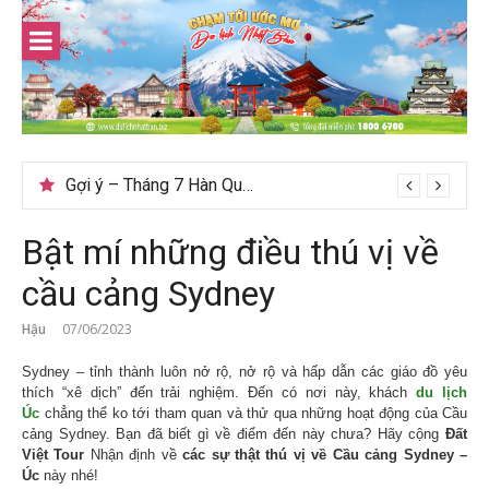
Skip
to
content
Gợi ý – Tháng 7 Hàn Quốc nên đi đâu, mặc gì đẹp?
Bật mí những điều thú vị về
cầu cảng Sydney
Hậu
07/06/2023
Sydney – tỉnh thành luôn nở rộ, nở rộ và hấp dẫn các giáo đồ yêu
thích “xê dịch” đến trải nghiệm. Đến có nơi này, khách
du lịch
Úc
chẳng thể ko tới tham quan và thử qua những hoạt động của Cầu
cảng Sydney. Bạn đã biết gì về điểm đến này chưa? Hãy cộng
Đất
Việt Tour
Nhận định về
các sự thật thú vị về Cầu cảng Sydney –
Úc
này nhé!