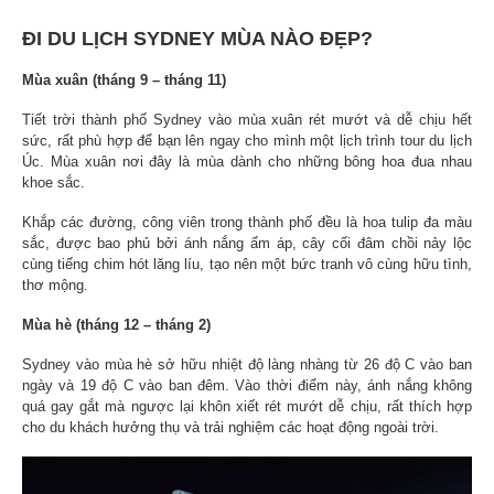
ĐI DU LỊCH SYDNEY MÙA NÀO ĐẸP?
Mùa xuân (tháng 9 – tháng 11)
Tiết trời thành phố Sydney vào mùa xuân rét mướt và dễ chịu hết
sức, rất phù hợp để bạn lên ngay cho mình một lịch trình tour du lịch
Úc. Mùa xuân nơi đây là mùa dành cho những bông hoa đua nhau
khoe sắc.
Khắp các đường, công viên trong thành phố đều là hoa tulip đa màu
sắc, được bao phủ bởi ánh nắng ấm áp, cây cối đâm chồi nảy lộc
cùng tiếng chim hót lăng líu, tạo nên một bức tranh vô cùng hữu tình,
thơ mộng.
Mùa hè (tháng 12 – tháng 2)
Sydney vào mùa hè sở hữu nhiệt độ làng nhàng từ 26 độ C vào ban
ngày và 19 độ C vào ban đêm. Vào thời điểm này, ánh nắng không
quá gay gắt mà ngược lại khôn xiết rét mướt dễ chịu, rất thích hợp
cho du khách hưởng thụ và trải nghiệm các hoạt động ngoài trời.