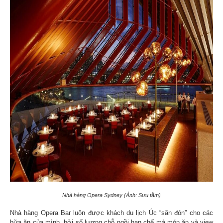
Nhà hàng Opera Sydney (Ảnh: Sưu tầm)
Nhà hàng Opera Bar luôn được khách du lịch Úc “săn đón” cho các
bữa ăn của mình, bởi số lượng chỗ ngồi hạn chế mà món ăn và view