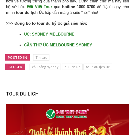
hơn về tượng trưng của thành phố này. Đừng chần chờ mà hãy liên
hệ sở hữu
Đất Việt Tour
qua
hotline 1800 6700
để “tậu” ngay cho
mình
tour du lịch Úc
hấp dẫn mà giá siêu “hời” nhé!
>>> Đừng bỏ lỡ tour du hý Úc giá siêu hời:
ÚC: SYDNEY MELBOURNE
CẦN THƠ ÚC MELBOURNE SYDNEY
POSTED IN
Tin tức
TAGGED
cầu cảng sydney
du lịch úc
tour du lịch úc
TOUR DU LỊCH