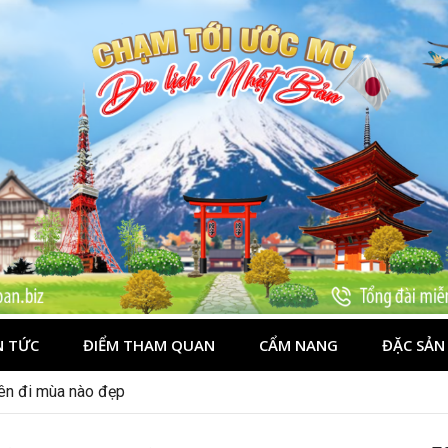
N TỨC
ĐIỂM THAM QUAN
CẨM NANG
ĐẶC SẢN
ên đi đâu, mặc gì đẹp?