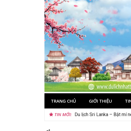
Skip
to
content
TRANG CHỦ
GIỚI THIỆU
TI
TIN MỚI:
Gợi ý – Tháng 7 Hàn Quốc n