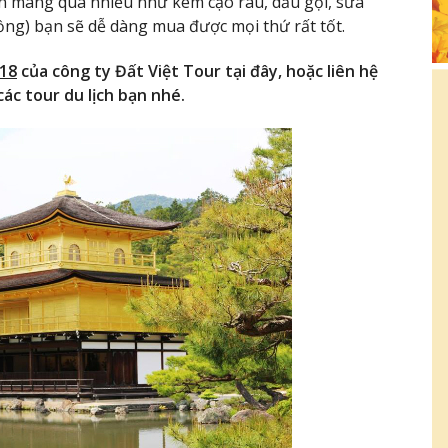
ên mang quá nhiều như kem cạo râu, dầu gội, sữa
ồng) bạn sẽ dễ dàng mua được mọi thứ rất tốt.
018
của công ty Đất Việt Tour tại đây, hoặc liên hệ
ác tour du lịch bạn nhé.