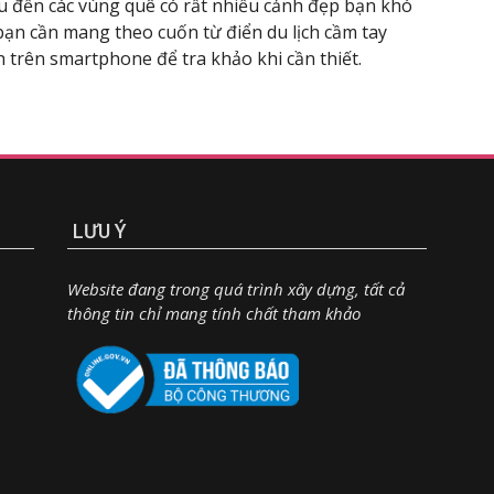
u đến các vùng quê có rất nhiều cảnh đẹp bạn khó
 bạn cần mang theo cuốn từ điển du lịch cầm tay
h trên smartphone để tra khảo khi cần thiết.
LƯU Ý
Website đang trong quá trình xây dựng, tất cả
thông tin chỉ mang tính chất tham khảo